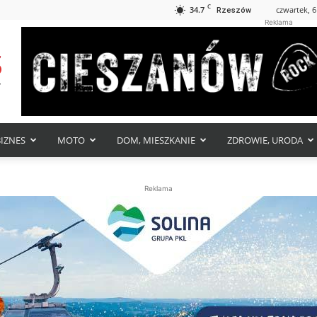
C
34.7
czwartek, 6
Rzeszów
Reklama
BIZNES
MOTO
DOM, MIESZKANIE
ZDROWIE, URODA
Reklama