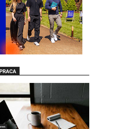
PRACA
ews