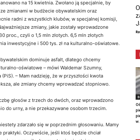
anowano na 15 kwietnia. Zwołano ją specjalnie, by
O
ze zmianami w budżecie obywatelskim oraz
z
nie radni z wszystkich klubów, w specjalnej komisji,
J
ajważniejsze zmiany, jakie zostały wprowadzone
Rz
proc., czyli o 1,5 mln złotych. 6,5 mln złotych
nia inwestycyjne i 500 tys. zł na kulturalno-oświatowe.
bywatelskim dominuje asfalt, dlatego chcemy
kulturalno-oświatowe – mówi Waldemar Szumny,
PiS). – Mam nadzieję, że w przyszłości kwota
ększa, ale zmiany chcemy wprowadzać stopniowo.
B
liczbę głosów z trzech do dwóch, oraz wprowadzono
Oś
io do urny, a nie przekazywane osobom trzecim.
pi
pi
w.
niestety zdarzało się w poprzednim głosowaniu. Mamy
praktyki. Oczywiście, jeśli ktoś będzie chciał