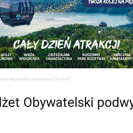
udżet Obywatelski podwyższą o 1,5 mln zł?
żet Obywatelski podwy