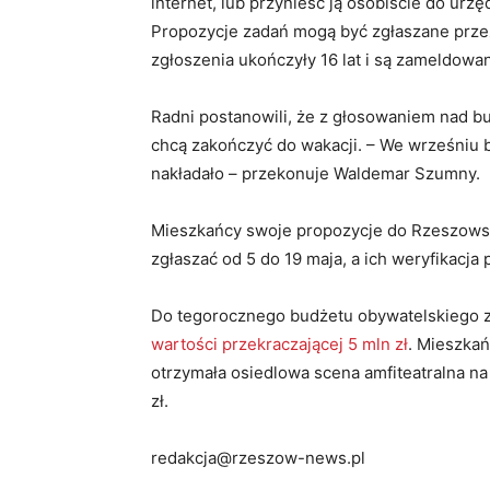
internet, lub przynieść ją osobiście do urzę
Propozycje zadań mogą być zgłaszane przez 
zgłoszenia ukończyły 16 lat i są zameldowa
Radni postanowili, że z głosowaniem nad b
chcą zakończyć do wakacji. – We wrześniu
nakładało – przekonuje Waldemar Szumny.
Mieszkańcy swoje propozycje do Rzeszows
zgłaszać od 5 do 19 maja, a ich weryfikacj
Do tegorocznego budżetu obywatelskiego z
wartości przekraczającej 5 mln zł
. Mieszkań
otrzymała osiedlowa scena amfiteatralna na
zł.
redakcja@rzeszow-news.pl