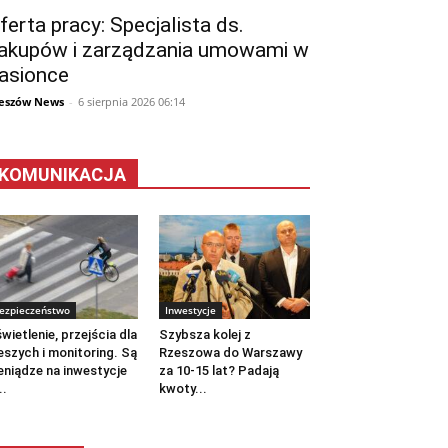
ferta pracy: Specjalista ds.
akupów i zarządzania umowami w
asionce
eszów News
-
6 sierpnia 2026 06:14
KOMUNIKACJA
ezpieczeństwo
Inwestycje
wietlenie, przejścia dla
Szybsza kolej z
eszych i monitoring. Są
Rzeszowa do Warszawy
eniądze na inwestycje
za 10-15 lat? Padają
..
kwoty...