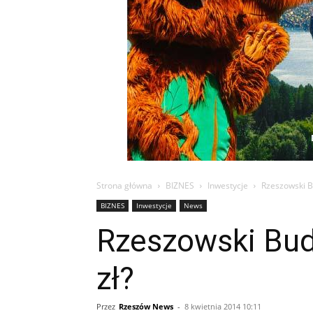
Strona główna
BIZNES
Inwestycje
Rzeszowski B
BIZNES
Inwestycje
News
Rzeszowski Bud
zł?
Przez
Rzeszów News
-
8 kwietnia 2014 10:11