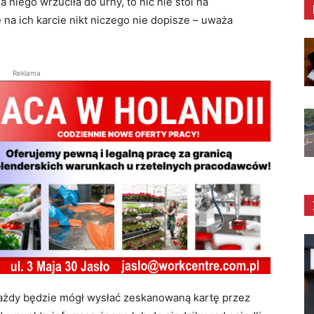
 niego wrzuciła do urny, to nic nie stoi na
 na ich karcie nikt niczego nie dopisze – uważa
Reklama
ażdy będzie mógł wysłać zeskanowaną kartę przez