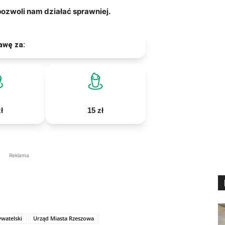
zwoli nam działać sprawniej.
awę za:
ł
15 zł
Reklama
watelski
Urząd Miasta Rzeszowa