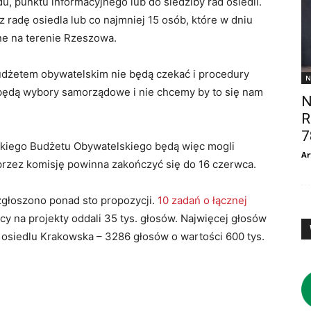
du, punktu informacyjnego lub do siedziby rad osiedli.
radę osiedla lub co najmniej 15 osób, które w dniu
ne na terenie Rzeszowa.
udżetem obywatelskim nie będą czekać i procedury
N
 będą wybory samorządowe i nie chcemy by to się nam
N
R
7
kiego Budżetu Obywatelskiego będą więc mogli
Ar
a przez komisję powinna zakończyć się do 16 czerwca.
głoszono ponad sto propozycji.
10 zadań o łącznej
cy na projekty oddali 35 tys. głosów. Najwięcej głosów
 osiedlu Krakowska – 3286 głosów o wartości 600 tys.