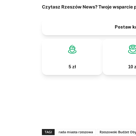
Czytasz Rzeszów News? Twoje wsparcie po
Postaw k
5 zł
10 z
TAGI
rada miasta rzeszowa
Rzeszowski Budżet Oby