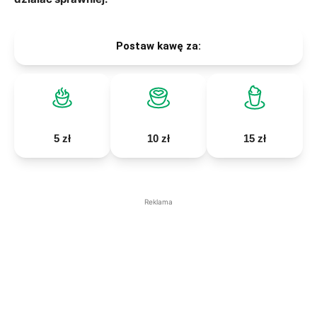
Postaw kawę za:
5 zł
10 zł
15 zł
Reklama