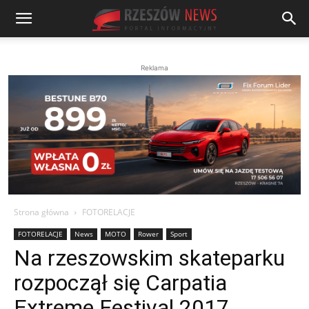
Reklama
Strona główna
FOTORELACJE
FOTORELACJE
News
MOTO
Rower
Sport
Na rzeszowskim skateparku
rozpoczął się Carpatia
Extreme Festival 2017