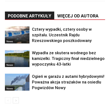
PODOBNE ARTYKUŁY
WIĘCEJ OD AUTORA
Cztery wypadki, cztery osoby w
szpitalu. Uczestnik Rajdu
Rzeszowskiego poszkodowany
News
Wypadła ze skutera wodnego bez
kamizelki. Tragiczny finał niedzielnego
wypoczynku 43-latki
News
Ogień w garażu z autami hybrydowymi!
Poważna akcja strażaków na osiedlu
Pogwizdów Nowy
News