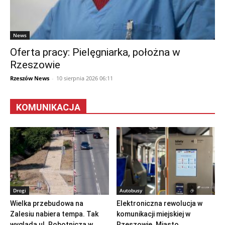
News
Oferta pracy: Pielęgniarka, położna w
Rzeszowie
Rzeszów News
-
10 sierpnia 2026 06:11
KOMUNIKACJA
Drogi
Autobusy
Wielka przebudowa na
Elektroniczna rewolucja w
Zalesiu nabiera tempa. Tak
komunikacji miejskiej w
wygląda ul. Robotnicza w...
Rzeszowie. Miasto