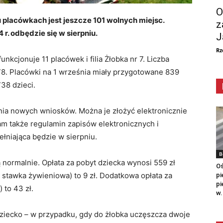
O
 placówkach jest jeszcze 101 wolnych miejsc.
z
r. odbędzie się w sierpniu.
J
Rz
kcjonuje 11 placówek i filia Żłobka nr 7. Liczba
8. Placówki na 1 września miały przygotowane 839
38 dzieci.
ia nowych wniosków. Można je złożyć elektronicznie
tam także regulamin zapisów elektronicznych i
łniająca będzie w sierpniu.
B
 normalnie. Opłata za pobyt dziecka wynosi 559 zł
Oś
 stawka żywieniowa) to 9 zł. Dodatkowa opłata za
pi
pi
 to 43 zł.
w.
dziecko – w przypadku, gdy do żłobka uczęszcza dwoje