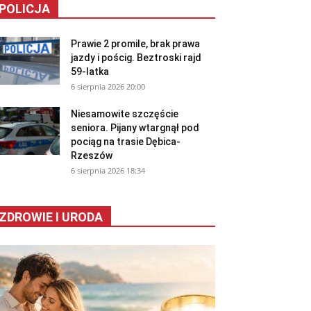
POLICJA
Prawie 2 promile, brak prawa
jazdy i pościg. Beztroski rajd
59-latka
6 sierpnia 2026 20:00
Niesamowite szczęście
seniora. Pijany wtargnął pod
pociąg na trasie Dębica-
Rzeszów
6 sierpnia 2026 18:34
ZDROWIE I URODA