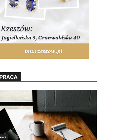
PRACA
ews