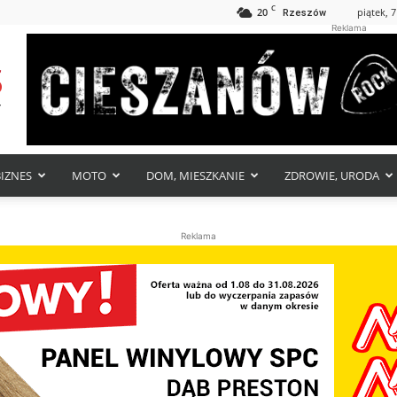
C
20
piątek, 7
Rzeszów
Reklama
BIZNES
MOTO
DOM, MIESZKANIE
ZDROWIE, URODA
Reklama