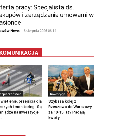
ferta pracy: Specjalista ds.
akupów i zarządzania umowami w
asionce
eszów News
-
6 sierpnia 2026 06:14
KOMUNIKACJA
ezpieczeństwo
Inwestycje
wietlenie, przejścia dla
Szybsza kolej z
eszych i monitoring. Są
Rzeszowa do Warszawy
eniądze na inwestycje
za 10-15 lat? Padają
..
kwoty...