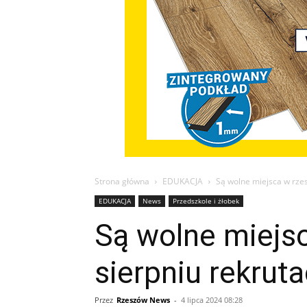
Strona główna
EDUKACJA
Są wolne miejsca w rzes
EDUKACJA
News
Przedszkole i żłobek
Są wolne miejs
sierpniu rekrut
Przez
Rzeszów News
-
4 lipca 2024 08:28