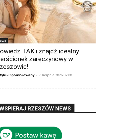
ews
owiedz TAK i znajdź idealny
ierścionek zaręczynowy w
zeszowie!
tykuł Sponsorowany
-
7 sierpnia 2026 07:00
WSPIERAJ RZESZÓW NEWS