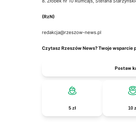
8. Żłobek nr 10 Rumcajs, Stefana Starzyński
(RzN)
redakcja@rzeszow-news.pl
Czytasz Rzeszów News? Twoje wsparcie po
Postaw k
5 zł
10 z