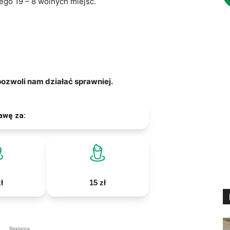
ego 19 – 8 wolnych miejsc.
zwoli nam działać sprawniej.
awę za:
ł
15 zł
Reklama