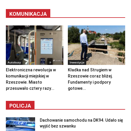
KOMUNIKACJA
Autobusy
Inwestycje
Elektroniczna rewolucja w
Kładka nad Strugiem w
komunikacji miejskiej w
Rzeszowie coraz bliżej.
Rzeszowie. Miasto
Fundamenty i podpory
przesuwało cztery razy...
gotowe...
POLICJA
Dachowanie samochodu na DK94. Udało się
wyjść bez szwanku