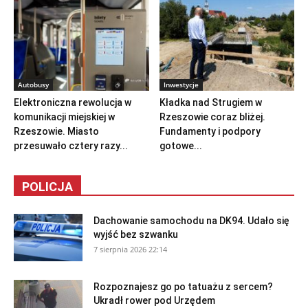
Autobusy
Inwestycje
Elektroniczna rewolucja w
Kładka nad Strugiem w
komunikacji miejskiej w
Rzeszowie coraz bliżej.
Rzeszowie. Miasto
Fundamenty i podpory
przesuwało cztery razy...
gotowe...
POLICJA
Dachowanie samochodu na DK94. Udało się
wyjść bez szwanku
7 sierpnia 2026 22:14
Rozpoznajesz go po tatuażu z sercem?
Ukradł rower pod Urzędem