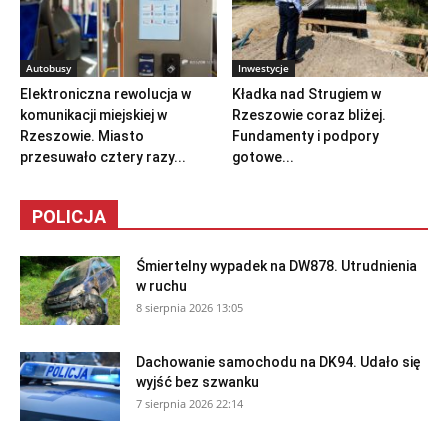
Autobusy
Inwestycje
Elektroniczna rewolucja w
Kładka nad Strugiem w
komunikacji miejskiej w
Rzeszowie coraz bliżej.
Rzeszowie. Miasto
Fundamenty i podpory
przesuwało cztery razy...
gotowe...
POLICJA
Śmiertelny wypadek na DW878. Utrudnienia
w ruchu
8 sierpnia 2026 13:05
Dachowanie samochodu na DK94. Udało się
wyjść bez szwanku
7 sierpnia 2026 22:14