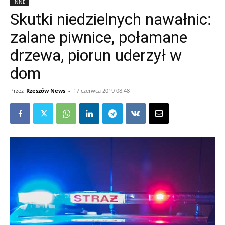
INNE
Skutki niedzielnych nawałnic:
zalane piwnice, połamane
drzewa, piorun uderzył w
dom
Przez
Rzeszów News
-
17 czerwca 2019 08:48