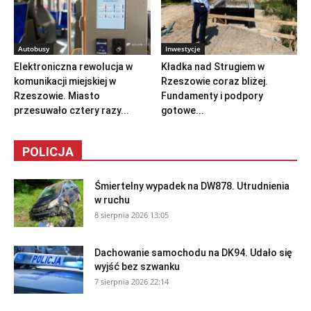
Autobusy
Inwestycje
Elektroniczna rewolucja w
Kładka nad Strugiem w
komunikacji miejskiej w
Rzeszowie coraz bliżej.
Rzeszowie. Miasto
Fundamenty i podpory
przesuwało cztery razy...
gotowe...
POLICJA
Śmiertelny wypadek na DW878. Utrudnienia
w ruchu
8 sierpnia 2026 13:05
Dachowanie samochodu na DK94. Udało się
wyjść bez szwanku
7 sierpnia 2026 22:14