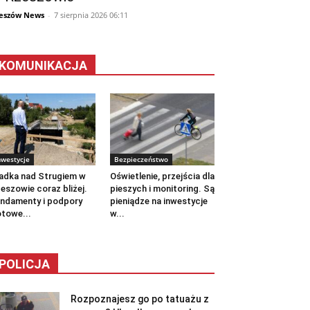
eszów News
-
7 sierpnia 2026 06:11
KOMUNIKACJA
nwestycje
Bezpieczeństwo
adka nad Strugiem w
Oświetlenie, przejścia dla
eszowie coraz bliżej.
pieszych i monitoring. Są
ndamenty i podpory
pieniądze na inwestycje
towe...
w...
POLICJA
Rozpoznajesz go po tatuażu z