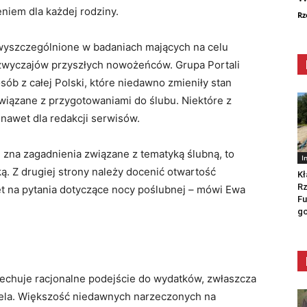
niem dla każdej rodziny.
Rz
y wyszczególnione w badaniach mających na celu
 zwyczajów przyszłych nowożeńców. Grupa Portali
sób z całej Polski, które niedawno zmieniły stan
związane z przygotowaniami do ślubu. Niektóre z
awet dla redakcji serwisów.
 zna zagadnienia związane z tematyką ślubną, to
I
ą. Z drugiej strony należy docenić otwartość
Kł
Rz
t na pytania dotyczące nocy poślubnej – mówi Ewa
Fu
go
echuje racjonalne podejście do wydatków, zwłaszcza
sela. Większość niedawnych narzeczonych na