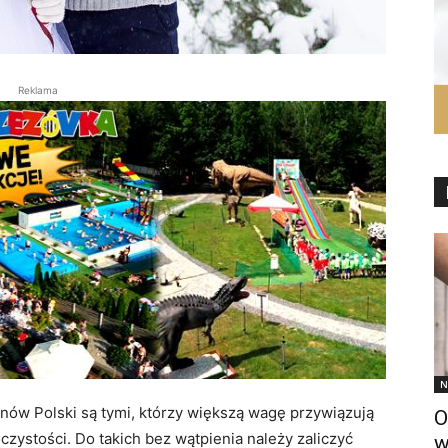
Reklama
N
nów Polski są tymi, którzy większą wagę przywiązują
O
zystości. Do takich bez wątpienia należy zaliczyć
w