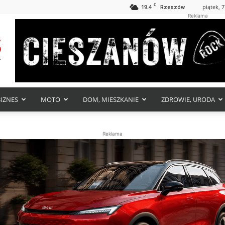
C
19.4
piątek, 7
Rzeszów
Reklama
BIZNES
MOTO
DOM, MIESZKANIE
ZDROWIE, URODA
Reklama