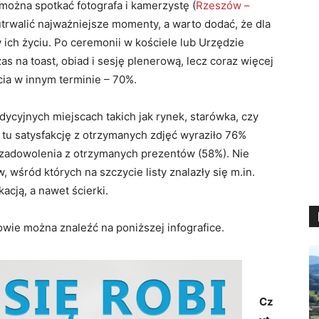
można spotkać fotografa i kamerzystę (
Rzeszów –
utrwalić najważniejsze momenty, a warto dodać, że dla
 ich życiu. Po ceremonii w kościele lub Urzędzie
 na toast, obiad i sesję plenerową, lecz coraz więcej
ia w innym terminie – 70%.
dycyjnych miejscach takich jak rynek, starówka, czy
 tu satysfakcję z otrzymanych zdjęć wyraziło 76%
i zadowolenia z otrzymanych prezentów (58%). Nie
, wśród których na szczycie listy znalazły się m.in.
kacją, a nawet ścierki.
wie można znaleźć na poniższej infografice.
Cz