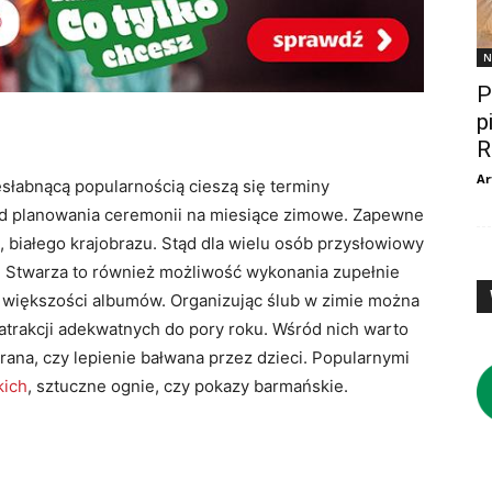
N
P
p
R
Ar
słabnącą popularnością cieszą się terminy
nd planowania ceremonii na miesiące zimowe. Zapewne
, białego krajobrazu. Stąd dla wielu osób przysłowiowy
gu. Stwarza to również możliwość wykonania zupełnie
w większości albumów. Organizując ślub w zimie można
rakcji adekwatnych do pory roku. Wśród nich warto
rana, czy lepienie bałwana przez dzieci. Popularnymi
kich
, sztuczne ognie, czy pokazy barmańskie.