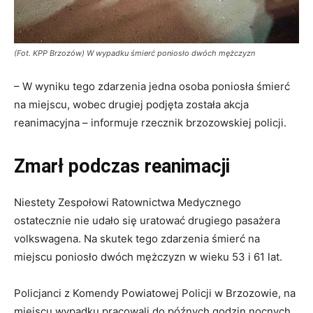
(Fot. KPP Brzozów) W wypadku śmierć poniosło dwóch mężczyzn
– W wyniku tego zdarzenia jedna osoba poniosła śmierć
na miejscu, wobec drugiej podjęta została akcja
reanimacyjna – informuje rzecznik brzozowskiej policji.
Zmarł podczas reanimacji
Niestety Zespołowi Ratownictwa Medycznego
ostatecznie nie udało się uratować drugiego pasażera
volkswagena. Na skutek tego zdarzenia śmierć na
miejscu poniosło dwóch mężczyzn w wieku 53 i 61 lat.
Policjanci z Komendy Powiatowej Policji w Brzozowie, na
miejscu wypadku pracowali do późnych godzin nocnych.