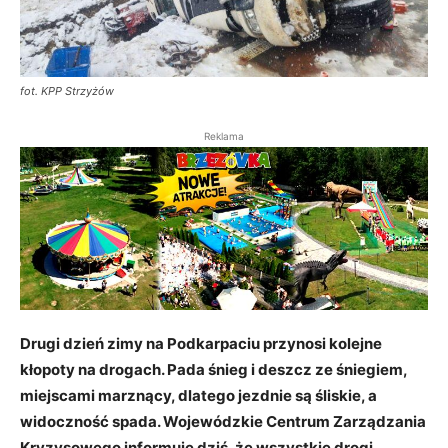
fot. KPP Strzyżów
Reklama
Drugi dzień zimy na Podkarpaciu przynosi kolejne
kłopoty na drogach. Pada śnieg i deszcz ze śniegiem,
miejscami marznący, dlatego jezdnie są śliskie, a
widoczność spada. Wojewódzkie Centrum Zarządzania
Kryzysowego informuje dziś, że wszystkie drogi