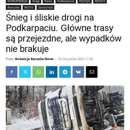
KOMUNIKACJA
Drogi
News
Podkarpacie
POLICJA
MIASTA
Rzeszów
MOTO
Samochód
Śnieg i śliskie drogi na
Podkarpaciu. Główne trasy
są przejezdne, ale wypadków
nie brakuje
Przez
Redakcja Rzeszów News
-
22 listopada 2025 11:28