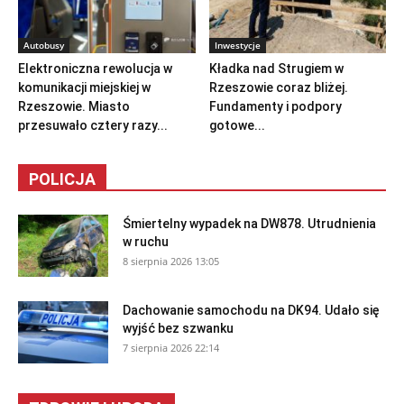
Autobusy
Inwestycje
Elektroniczna rewolucja w
Kładka nad Strugiem w
komunikacji miejskiej w
Rzeszowie coraz bliżej.
Rzeszowie. Miasto
Fundamenty i podpory
przesuwało cztery razy...
gotowe...
POLICJA
Śmiertelny wypadek na DW878. Utrudnienia
w ruchu
8 sierpnia 2026 13:05
Dachowanie samochodu na DK94. Udało się
wyjść bez szwanku
7 sierpnia 2026 22:14