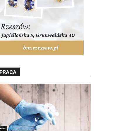
PRACA
ews