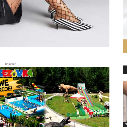
Reklama
N