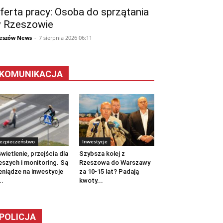
ferta pracy: Osoba do sprzątania
 Rzeszowie
eszów News
-
7 sierpnia 2026 06:11
KOMUNIKACJA
ezpieczeństwo
Inwestycje
wietlenie, przejścia dla
Szybsza kolej z
eszych i monitoring. Są
Rzeszowa do Warszawy
eniądze na inwestycje
za 10-15 lat? Padają
..
kwoty...
POLICJA