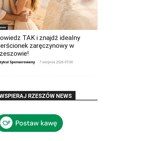
ews
owiedz TAK i znajdź idealny
ierścionek zaręczynowy w
zeszowie!
tykuł Sponsorowany
-
7 sierpnia 2026 07:00
WSPIERAJ RZESZÓW NEWS