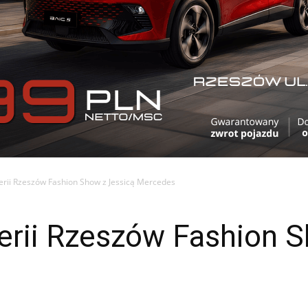
erii Rzeszów Fashion Show z Jessicą Mercedes
erii Rzeszów Fashion S