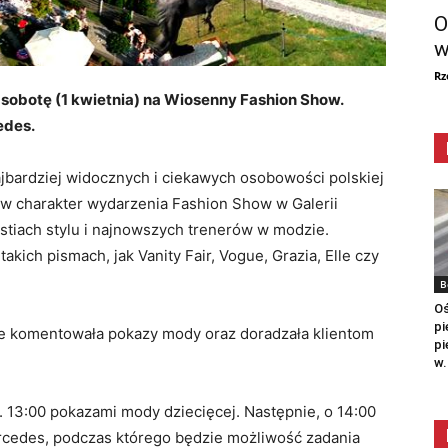
O
w
Rz
 sobotę (1 kwietnia) na Wiosenny Fashion Show.
edes.
ajbardziej widocznych i ciekawych osobowości polskiej
w charakter wydarzenia Fashion Show w Galerii
estiach stylu i najnowszych trenerów w modzie.
takich pismach, jak Vanity Fair, Vogue, Grazia, Elle czy
B
Oś
pi
e komentowała pokazy mody oraz doradzała klientom
pi
w.
13:00 pokazami mody dziecięcej. Następnie, o 14:00
ercedes, podczas którego będzie możliwość zadania