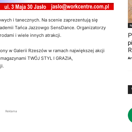
wych i tanecznych. Na scenie zaprezentują się
N
kademii Tańca Jazzowgo SensDance. Organizatorzy
P
odami i wiele innych atrakcji.
p
R
alony w Galerii Rzeszów w ramach największej akcji
z magazynami TWÓJ STYL I GRAZIA,
Ar
i.
Reklama