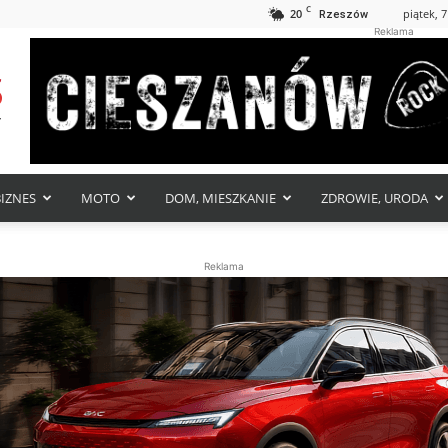
C
20
piątek, 7
Rzeszów
Reklama
BIZNES
MOTO
DOM, MIESZKANIE
ZDROWIE, URODA
Reklama