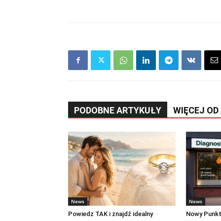
PODOBNE ARTYKUŁY
WIĘCEJ OD
News
News
Powiedz TAK i znajdź idealny
Nowy Punkt