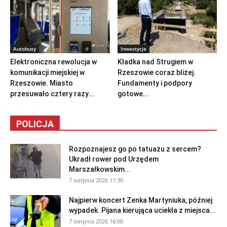
Autobusy
Inwestycje
Elektroniczna rewolucja w
Kładka nad Strugiem w
komunikacji miejskiej w
Rzeszowie coraz bliżej.
Rzeszowie. Miasto
Fundamenty i podpory
przesuwało cztery razy...
gotowe...
POLICJA
Rozpoznajesz go po tatuażu z sercem?
Ukradł rower pod Urzędem
Marszałkowskim...
7 sierpnia 2026 17:30
Najpierw koncert Zenka Martyniuka, później
wypadek. Pijana kierująca uciekła z miejsca...
7 sierpnia 2026 16:00