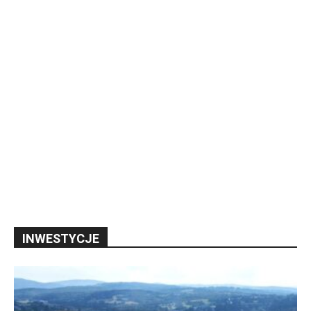
INWESTYCJE