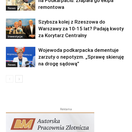
na Podkarpaciu. Złapała go ekipa
remontowa
News
Szybsza kolej z Rzeszowa do
Warszawy za 10-15 lat? Padają kwoty
za Korytarz Centralny
Inwestycje
Wojewoda podkarpacka dementuje
zarzuty o nepotyzm. „Sprawę skieruję
na drogę sądową”
News
Reklama