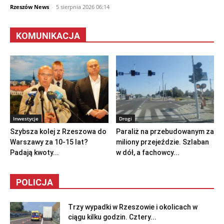
Rzeszów News
-
5 sierpnia 2026 06:14
KOMUNIKACJA
Inwestycje
Drogi
Szybsza kolej z Rzeszowa do
Paraliż na przebudowanym za
Warszawy za 10-15 lat?
miliony przejeździe. Szlaban
Padają kwoty...
w dół, a fachowcy...
POLICJA
Trzy wypadki w Rzeszowie i okolicach w
ciągu kilku godzin. Cztery...