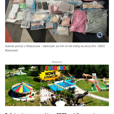
Sukces policji z Rzeszowa - narkotyki za mln zł nie trafią na ulice.(fot. CBZC
Rzeszów)
Reklama