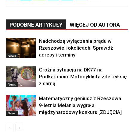
PODOBNE ARTYKUŁY
WIĘCEJ OD AUTORA
Nadchodzą wyłączenia prądu w
Rzeszowie i okolicach. Sprawdź
adresy i terminy
News
Groźna sytuacja na DK77 na
Podkarpaciu. Motocyklista zderzył się
z sarną
News
Matematyczny geniusz z Rzeszowa.
9-letnia Melania wygrała
międzynarodowy konkurs [ZDJĘCIA]
Dzieci