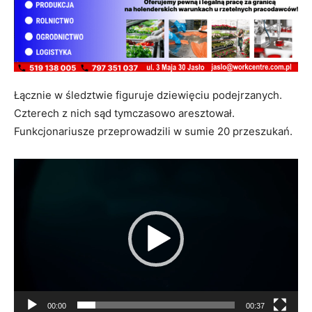
Łącznie w śledztwie figuruje dziewięciu podejrzanych.
Czterech z nich sąd tymczasowo aresztował.
Funkcjonariusze przeprowadzili w sumie 20 przeszukań.
Odtwarzacz
video
00:00
00:37