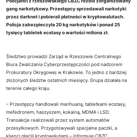
Policjanci z rzeszowskiego CBZC rozbili zorganizowany
gang narkotykowy. Przestępcy sprzedawali narkotyki
przez darknet i pobierali płatności w kryptowalutach.
Policja zabezpieczyła 20 kg narkotyków i ponad 25
tysięcy tabletek ecstasy o wartości miliona zł.
Śledztwo prowadzi Zarząd w Rzeszowie Centralnego
Biura Zwalczania Cyberprzestępczości pod nadzorem
Prokuratury Okręgowej w Krakowie. To jedno z bardziej
złożonych śledztw ostatnich miesięcy. Grupa działała na
terenie całego kraju.
– Przestępcy handlowali marihuaną, tabletkami ecstasy,
mefedronem, haszyszem, kokainą, MDMA i LSD.
Transakcje realizowali przez system automatów
przesyłkowych. Przygotowywali specjalne paczki, a
klienci płacili kryptowalutami – informuje CBZC.