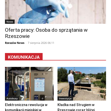
News
Oferta pracy: Osoba do sprzątania w
Rzeszowie
Rzeszów News
-
7 sierpnia 2026 06:11
KOMUNIKACJA
Autobusy
Inwestycje
Elektroniczna rewolucja w
Kładka nad Strugiem w
komunikacji miejskiej w
Rzeszowie coraz bliżej.