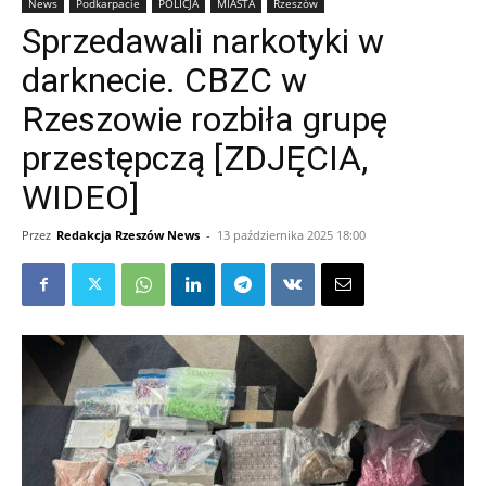
News
Podkarpacie
POLICJA
MIASTA
Rzeszów
Sprzedawali narkotyki w
darknecie. CBZC w
Rzeszowie rozbiła grupę
przestępczą [ZDJĘCIA,
WIDEO]
Przez
Redakcja Rzeszów News
-
13 października 2025 18:00