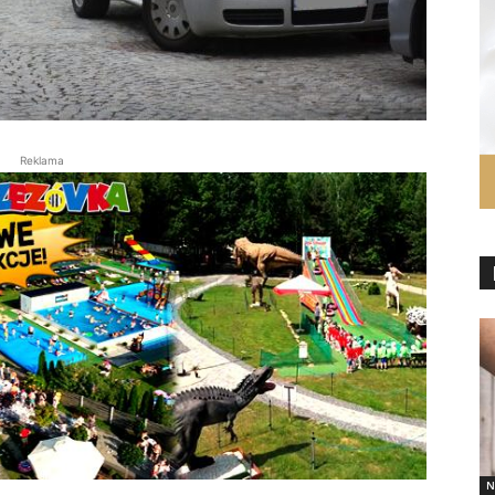
Reklama
N