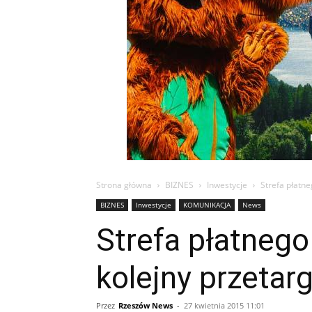
Strona główna
BIZNES
Inwestycje
Strefa płatn
BIZNES
Inwestycje
KOMUNIKACJA
News
Strefa płatneg
kolejny przetar
Przez
Rzeszów News
-
27 kwietnia 2015 11:01