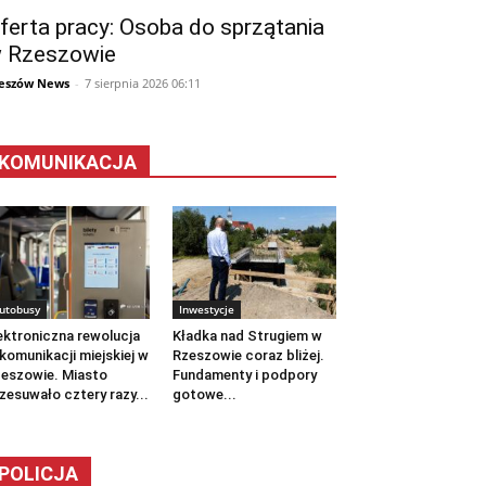
ferta pracy: Osoba do sprzątania
 Rzeszowie
eszów News
-
7 sierpnia 2026 06:11
KOMUNIKACJA
utobusy
Inwestycje
ektroniczna rewolucja
Kładka nad Strugiem w
komunikacji miejskiej w
Rzeszowie coraz bliżej.
eszowie. Miasto
Fundamenty i podpory
zesuwało cztery razy...
gotowe...
POLICJA