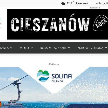
C
22.2
sobota, 8
Rzeszów
Reklama
BIZNES
MOTO
DOM, MIESZKANIE
ZDROWIE, URODA
Reklama