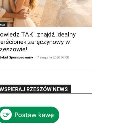
ews
owiedz TAK i znajdź idealny
ierścionek zaręczynowy w
zeszowie!
tykuł Sponsorowany
-
7 sierpnia 2026 07:00
WSPIERAJ RZESZÓW NEWS