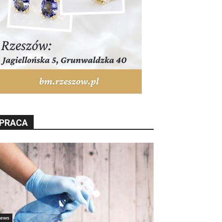
PRACA
ews