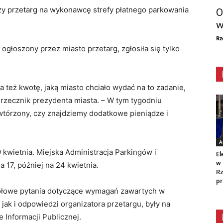
zy przetarg na wykonawcę strefy płatnego parkowania
O
w
Rz
głoszony przez miasto przetarg, zgłosiła się tylko
też kwotę, jaką miasto chciało wydać na to zadanie,
i, rzecznik prezydenta miasta. – W tym tygodniu
wtórzony, czy znajdziemy dodatkowe pieniądze i
A
 kwietnia. Miejska Administracja Parkingów i
El
w 
 17, później na 24 kwietnia.
Rz
pr
ółowe pytania dotyczące wymagań zawartych w
 jak i odpowiedzi organizatora przetargu, były na
 Informacji Publicznej.