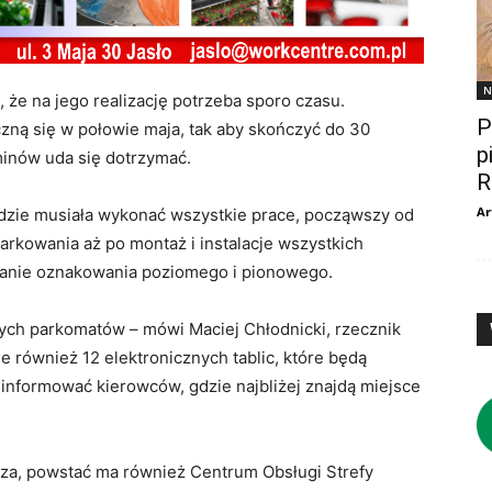
N
 że na jego realizację potrzeba sporo czasu.
P
zną się w połowie maja, tak aby skończyć do 30
p
minów uda się dotrzymać.
R
Ar
będzie musiała wykonać wszystkie prace, począwszy od
rkowania aż po montaż i instalacje wszystkich
onanie oznakowania poziomego i pionowego.
ych parkomatów – mówi Maciej Chłodnicki, rzecznik
e również 12 elektronicznych tablic, które będą
informować kierowców, gdzie najbliżej znajdą miejsce
icza, powstać ma również Centrum Obsługi Strefy