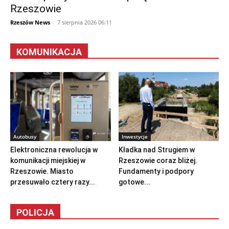
Rzeszowie
Rzeszów News
-
7 sierpnia 2026 06:11
KOMUNIKACJA
Autobusy
Inwestycje
Elektroniczna rewolucja w
Kładka nad Strugiem w
komunikacji miejskiej w
Rzeszowie coraz bliżej.
Rzeszowie. Miasto
Fundamenty i podpory
przesuwało cztery razy...
gotowe...
POLICJA