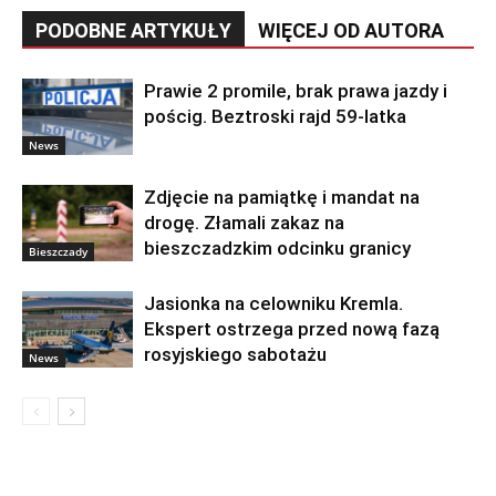
PODOBNE ARTYKUŁY
WIĘCEJ OD AUTORA
Prawie 2 promile, brak prawa jazdy i
pościg. Beztroski rajd 59-latka
News
Zdjęcie na pamiątkę i mandat na
drogę. Złamali zakaz na
bieszczadzkim odcinku granicy
Bieszczady
Jasionka na celowniku Kremla.
Ekspert ostrzega przed nową fazą
rosyjskiego sabotażu
News