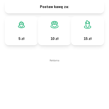
Postaw kawę za:
5 zł
10 zł
15 zł
Reklama