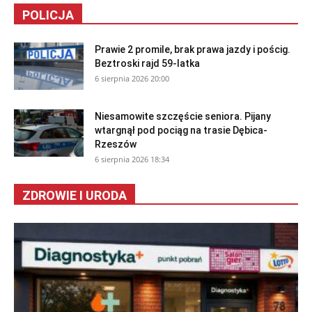
POLICJA
Prawie 2 promile, brak prawa jazdy i pościg.
Beztroski rajd 59-latka
6 sierpnia 2026 20:00
Niesamowite szczęście seniora. Pijany
wtargnął pod pociąg na trasie Dębica-
Rzeszów
6 sierpnia 2026 18:34
ZDROWIE I URODA