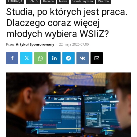
EDUKACJA
BIZNES
Kariera
News
Szkoła wyższa
Wiedza
Studia, po których jest praca.
Dlaczego coraz więcej
młodych wybiera WSIiZ?
Przez
Artykuł Sponsorowany
-
22 maja 2026 07:00