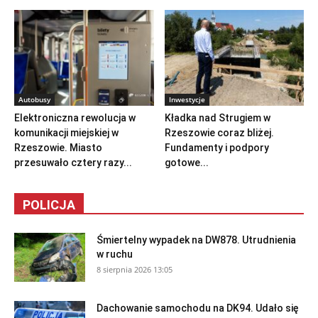
Autobusy
Inwestycje
Elektroniczna rewolucja w
Kładka nad Strugiem w
komunikacji miejskiej w
Rzeszowie coraz bliżej.
Rzeszowie. Miasto
Fundamenty i podpory
przesuwało cztery razy...
gotowe...
POLICJA
Śmiertelny wypadek na DW878. Utrudnienia
w ruchu
8 sierpnia 2026 13:05
Dachowanie samochodu na DK94. Udało się