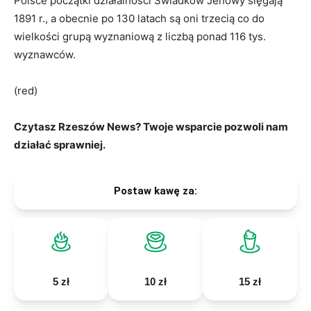
Polsce początki działalności Świadków Jehowy sięgają
1891 r., a obecnie po 130 latach są oni trzecią co do
wielkości grupą wyznaniową z liczbą ponad 116 tys.
wyznawców.
(red)
Czytasz Rzeszów News? Twoje wsparcie pozwoli nam
działać sprawniej.
Postaw kawę za:
5 zł
10 zł
15 zł