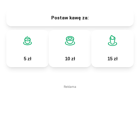
Postaw kawę za:
5 zł
10 zł
15 zł
Reklama