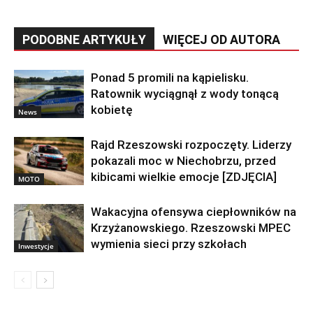
PODOBNE ARTYKUŁY
WIĘCEJ OD AUTORA
Ponad 5 promili na kąpielisku.
Ratownik wyciągnął z wody tonącą
kobietę
News
Rajd Rzeszowski rozpoczęty. Liderzy
pokazali moc w Niechobrzu, przed
kibicami wielkie emocje [ZDJĘCIA]
MOTO
Wakacyjna ofensywa ciepłowników na
Krzyżanowskiego. Rzeszowski MPEC
wymienia sieci przy szkołach
Inwestycje