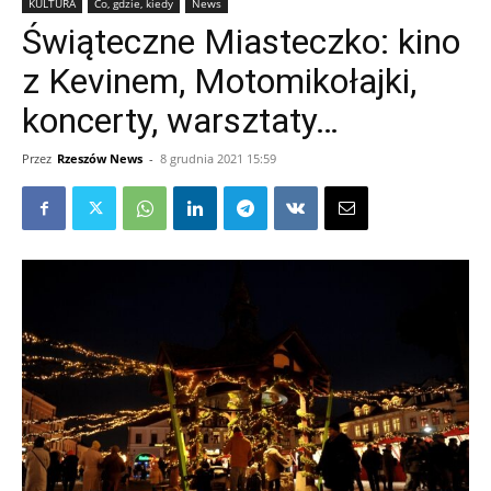
KULTURA
Co, gdzie, kiedy
News
Świąteczne Miasteczko: kino
z Kevinem, Motomikołajki,
koncerty, warsztaty…
Przez
Rzeszów News
-
8 grudnia 2021 15:59