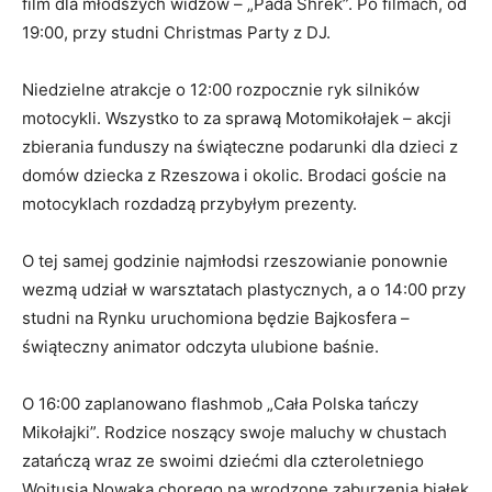
film dla młodszych widzów – „Pada Shrek”. Po filmach, od
19:00, przy studni Christmas Party z DJ.
Niedzielne atrakcje o 12:00 rozpocznie ryk silników
motocykli. Wszystko to za sprawą Motomikołajek – akcji
zbierania funduszy na świąteczne podarunki dla dzieci z
domów dziecka z Rzeszowa i okolic. Brodaci goście na
motocyklach rozdadzą przybyłym prezenty.
O tej samej godzinie najmłodsi rzeszowianie ponownie
wezmą udział w warsztatach plastycznych, a o 14:00 przy
studni na Rynku uruchomiona będzie Bajkosfera –
świąteczny animator odczyta ulubione baśnie.
O 16:00 zaplanowano flashmob „Cała Polska tańczy
Mikołajki”. Rodzice noszący swoje maluchy w chustach
zatańczą wraz ze swoimi dziećmi dla czteroletniego
Wojtusia Nowaka chorego na wrodzone zaburzenia białek