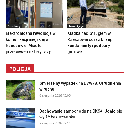
Autobusy
Inwestycje
Elektroniczna rewolucja w
Kładka nad Strugiem w
komunikacji miejskiej w
Rzeszowie coraz bliżej.
Rzeszowie. Miasto
Fundamenty i podpory
przesuwało cztery razy...
gotowe...
POLICJA
Śmiertelny wypadek na DW878. Utrudnienia
w ruchu
8 sierpnia 2026 13:05
Dachowanie samochodu na DK94. Udało się
wyjść bez szwanku
7 sierpnia 2026 22:14