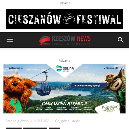
Reklama
Reklama
Strona główna
KULTURA
Co, gdzie, kiedy