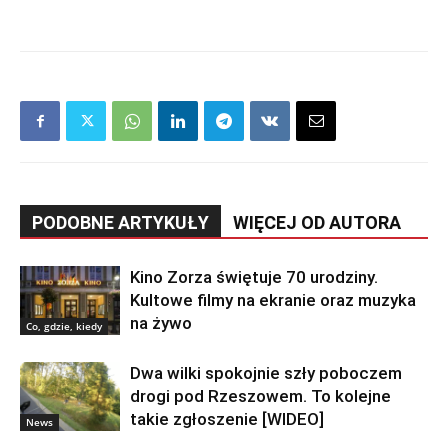
PODOBNE ARTYKUŁY
WIĘCEJ OD AUTORA
Kino Zorza świętuje 70 urodziny.
Kultowe filmy na ekranie oraz muzyka
na żywo
Co, gdzie, kiedy
Dwa wilki spokojnie szły poboczem
drogi pod Rzeszowem. To kolejne
takie zgłoszenie [WIDEO]
News