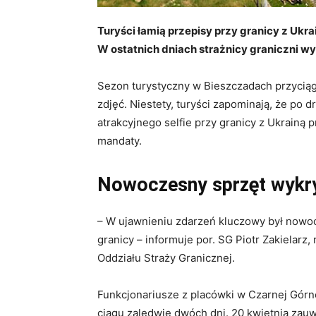
Turyści łamią przepisy przy granicy z Ukr
W ostatnich dniach strażnicy graniczni w
Sezon turystyczny w Bieszczadach przycią
zdjęć. Niestety, turyści zapominają, że po d
atrakcyjnego selfie przy granicy z Ukrainą 
mandaty.
Nowoczesny sprzęt wykry
– W ujawnieniu zdarzeń kluczowy był nowo
granicy – informuje por. SG Piotr Zakielar
Oddziału Straży Granicznej.
Funkcjonariusze z placówki w Czarnej Górn
ciągu zaledwie dwóch dni. 20 kwietnia zau