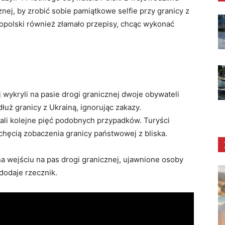
znej, by zrobić sobie pamiątkowe selfie przy granicy z
opolski również złamało przepisy, chcąc wykonać
wykryli na pasie drogi granicznej dwoje obywateli
łuż granicy z Ukrainą, ignorując zakazy.
li kolejne pięć podobnych przypadków. Turyści
chęcią zobaczenia granicy państwowej z bliska.
 wejściu na pas drogi granicznej, ujawnione osoby
dodaje rzecznik.