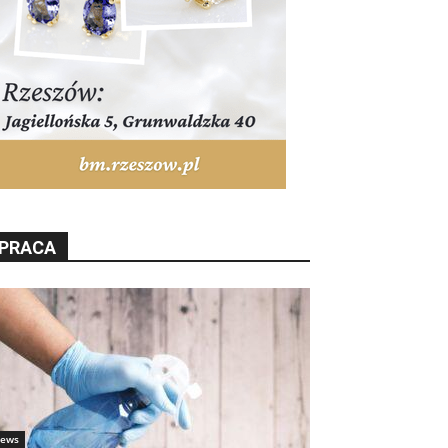
PRACA
ews