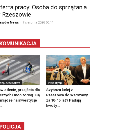
ferta pracy: Osoba do sprzątania
 Rzeszowie
eszów News
-
7 sierpnia 2026 06:11
KOMUNIKACJA
ezpieczeństwo
Inwestycje
wietlenie, przejścia dla
Szybsza kolej z
eszych i monitoring. Są
Rzeszowa do Warszawy
eniądze na inwestycje
za 10-15 lat? Padają
..
kwoty...
POLICJA