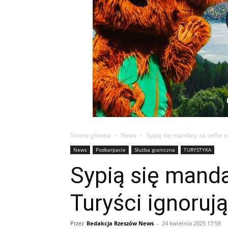
Strona główna
News
Sypią się mandaty za selfie 
News
Podkarpacie
Służba graniczna
TURYSTYKA
Sypią się manda
Turyści ignoruj
Przez
Redakcja Rzeszów News
-
24 kwietnia 2025 17:58