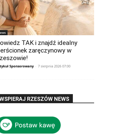
ews
owiedz TAK i znajdź idealny
ierścionek zaręczynowy w
zeszowie!
tykuł Sponsorowany
-
7 sierpnia 2026 07:00
WSPIERAJ RZESZÓW NEWS