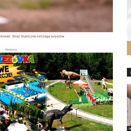
sztować. Straż Graniczna ostrzega turystów
Reklama
N