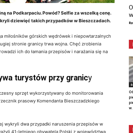
O
ainą na Podkarpaciu. Powód? Selfie za wszelką cenę.
w
ykryli dziewięć takich przypadków w Bieszczadach.
Rz
ga miłośników górskich wędrówek i niepowtarzalnych
rugiej stronie granicy trwa wojna. Chęć zrobienia
prowadzi ich do łamania przepisów i narażania się na
wa turystów przy granic
y
B
Oś
czesny sprzęt wykorzystywany do monitorowania
pi
z, rzecznik prasowy Komendanta Bieszczadzkiego
pi
w.
ej wykryli dwa przypadki naruszenia przepisów w
ważyli 41-letniego obywatela Polski z województwa