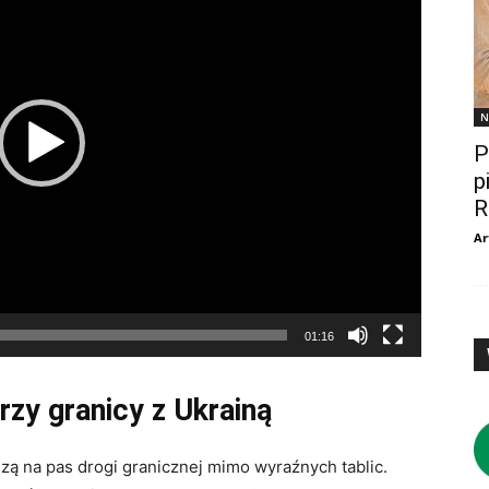
N
P
p
R
Ar
01:16
przy granicy z Ukrainą
dzą na pas drogi granicznej mimo wyraźnych tablic.