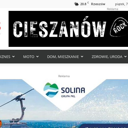
C
20.8
piątek, 7
Rzeszów
Reklama
BIZNES
MOTO
DOM, MIESZKANIE
ZDROWIE, URODA
Reklama