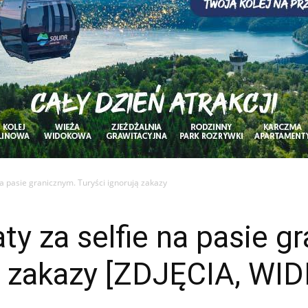
na pasie granicznym. Turyści ignorują zakazy
ty za selfie na pasie g
ą zakazy [ZDJĘCIA, WI