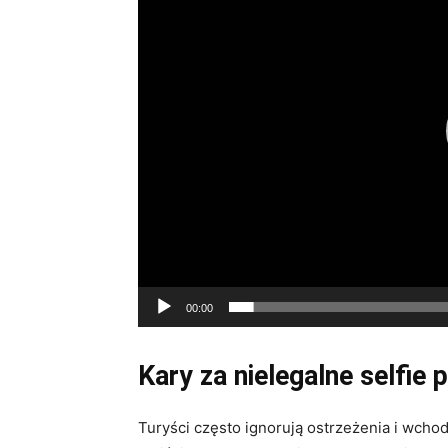
00:00
Kary za nielegalne selfie 
Turyści często ignorują ostrzeżenia i wcho