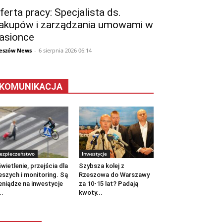
ferta pracy: Specjalista ds.
akupów i zarządzania umowami w
asionce
eszów News
-
6 sierpnia 2026 06:14
KOMUNIKACJA
ezpieczeństwo
Inwestycje
wietlenie, przejścia dla
Szybsza kolej z
eszych i monitoring. Są
Rzeszowa do Warszawy
eniądze na inwestycje
za 10-15 lat? Padają
..
kwoty...