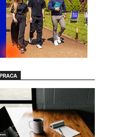
PRACA
ews