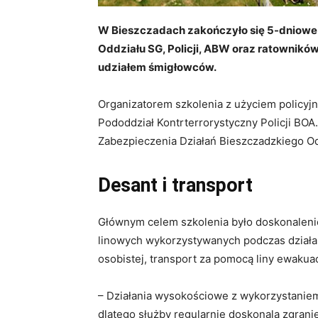
W Bieszczadach zakończyło się 5-dniowe 
Oddziału SG, Policji, ABW oraz ratownikó
udziałem śmigłowców.
Organizatorem szkolenia z użyciem policyj
Pododdział Kontrterrorystyczny Policji BOA
Zabezpieczenia Działań Bieszczadzkiego O
Desant i transport
Głównym celem szkolenia było doskonalenie
linowych wykorzystywanych podczas działań 
osobistej, transport za pomocą liny ewakuac
– Działania wysokościowe z wykorzystanie
dlatego służby regularnie doskonalą zgrani