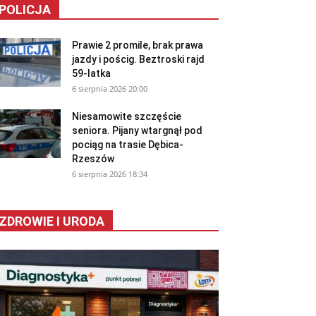
POLICJA
Prawie 2 promile, brak prawa
jazdy i pościg. Beztroski rajd
59-latka
6 sierpnia 2026 20:00
Niesamowite szczęście
seniora. Pijany wtargnął pod
pociąg na trasie Dębica-
Rzeszów
6 sierpnia 2026 18:34
ZDROWIE I URODA