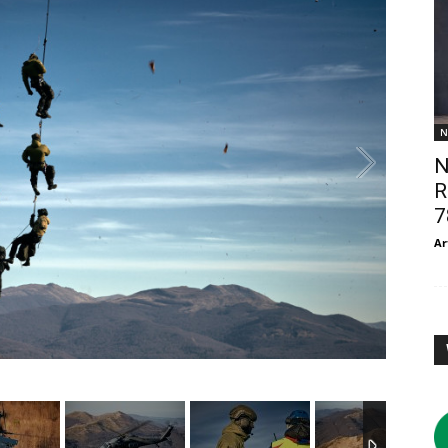
N
N
R
7
Ar