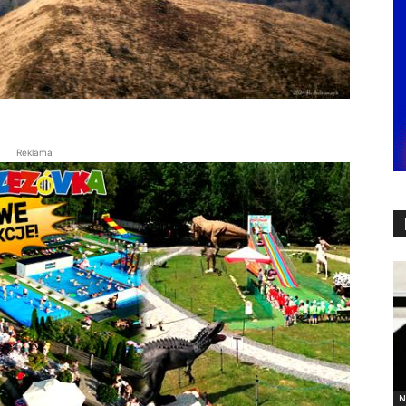
Reklama
N