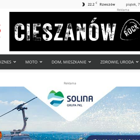
C
22.2
piątek, 7
Rzeszów
Reklama
BIZNES
MOTO
DOM, MIESZKANIE
ZDROWIE, URODA
Reklama