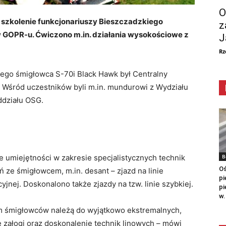
O
szkolenie funkcjonariuszy Bieszczadzkiego
z
w GOPR-u. Ćwiczono m.in. działania wysokościowe z
J
Rz
nego śmigłowca S-70i Black Hawk był Centralny
. Wśród uczestników byli m.in. mundurowi z Wydziału
ddziału OSG.
B
 umiejętności w zakresie specjalistycznych technik
Oś
ze śmigłowcem, m.in. desant – zjazd na linie
pi
yjnej. Doskonalono także zjazdy na tzw. linie szybkiej.
pi
w.
m śmigłowców należą do wyjątkowo ekstremalnych,
e załogi oraz doskonalenie technik linowych – mówi