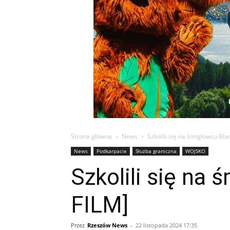
Strona główna
News
Szkolili się na śmigłowcu Bl
News
Podkarpacie
Służba graniczna
WOJSKO
Szkolili się na
FILM]
Przez
Rzeszów News
-
22 listopada 2024 17:35