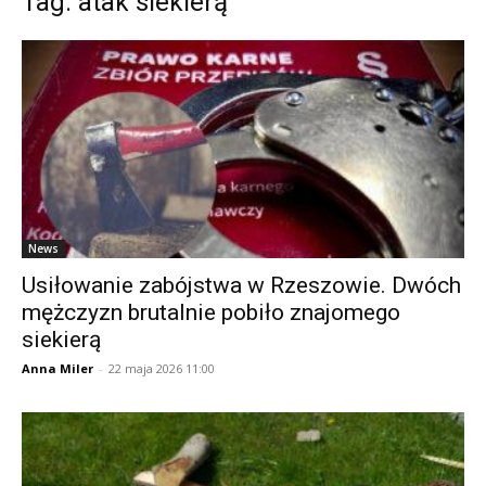
Tag: atak siekierą
News
Usiłowanie zabójstwa w Rzeszowie. Dwóch
mężczyzn brutalnie pobiło znajomego
siekierą
Anna Miler
-
22 maja 2026 11:00