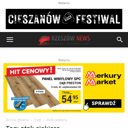
Reklama
Reklama
Strona główna
Tagi
Atak siekierą