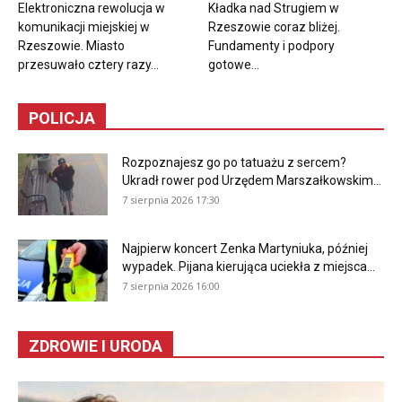
Elektroniczna rewolucja w
Kładka nad Strugiem w
komunikacji miejskiej w
Rzeszowie coraz bliżej.
Rzeszowie. Miasto
Fundamenty i podpory
przesuwało cztery razy...
gotowe...
POLICJA
Rozpoznajesz go po tatuażu z sercem?
Ukradł rower pod Urzędem Marszałkowskim...
7 sierpnia 2026 17:30
Najpierw koncert Zenka Martyniuka, później
wypadek. Pijana kierująca uciekła z miejsca...
7 sierpnia 2026 16:00
ZDROWIE I URODA