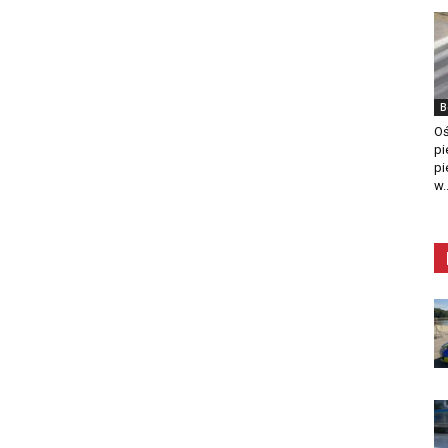
B
Oś
pi
pi
w..