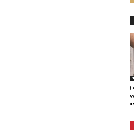
N
O
w
R