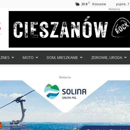
C
20.8
piątek, 7
Rzeszów
Reklama
IZNES
MOTO
DOM, MIESZKANIE
ZDROWIE, URODA
Reklama