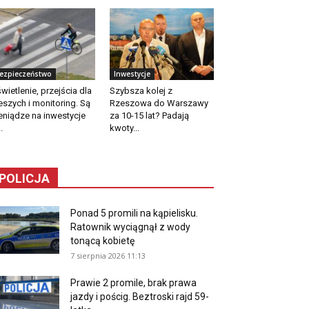
ezpieczeństwo
Inwestycje
wietlenie, przejścia dla
Szybsza kolej z
eszych i monitoring. Są
Rzeszowa do Warszawy
eniądze na inwestycje
za 10-15 lat? Padają
.
kwoty...
POLICJA
Ponad 5 promili na kąpielisku.
Ratownik wyciągnął z wody
tonącą kobietę
7 sierpnia 2026 11:13
Prawie 2 promile, brak prawa
jazdy i pościg. Beztroski rajd 59-