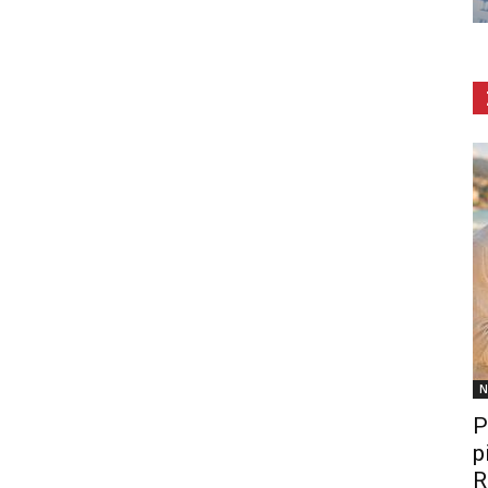
N
P
p
R