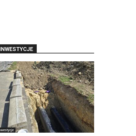
INWESTYCJE
nwestycje