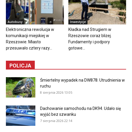
Autobusy
Inwestycje
Elektroniczna rewolucja w
Kładka nad Strugiem w
komunikacji miejskiej w
Rzeszowie coraz bliżej.
Rzeszowie. Miasto
Fundamenty i podpory
przesuwało cztery razy...
gotowe...
POLICJA
Śmiertelny wypadek na DW878. Utrudnienia w
ruchu
8 sierpnia 2026 13:05
Dachowanie samochodu na DK94. Udało się
wyjść bez szwanku
7 sierpnia 2026 22:14