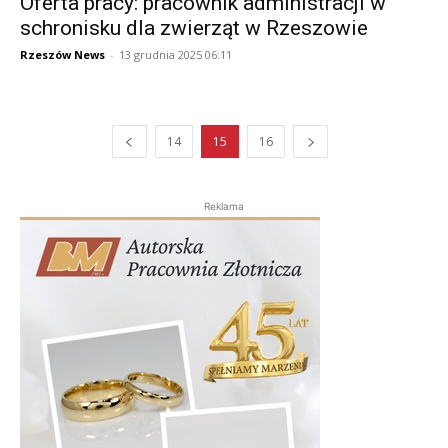
Oferta pracy: pracownik administracji w
schronisku dla zwierząt w Rzeszowie
Rzeszów News
-
13 grudnia 2025 06:11
14
15
16
Reklama