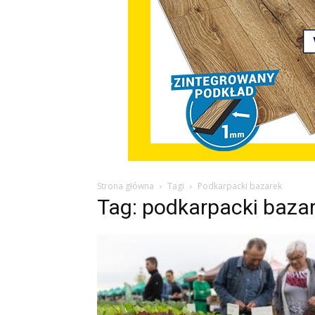
Strona główna
Tagi
Podkarpacki bazarek
Tag: podkarpacki baza