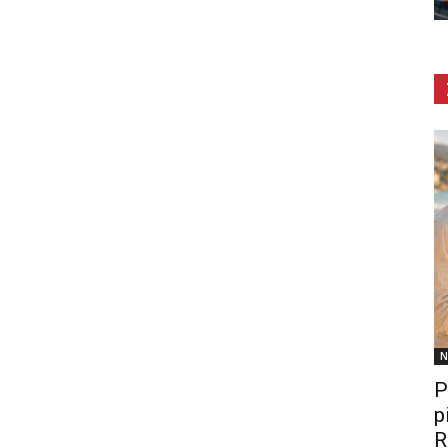
N
P
p
R