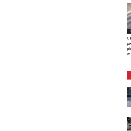
B
Oś
pi
pi
w..