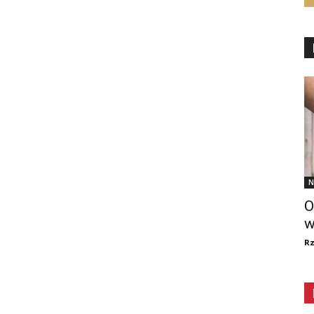
N
O
w
R