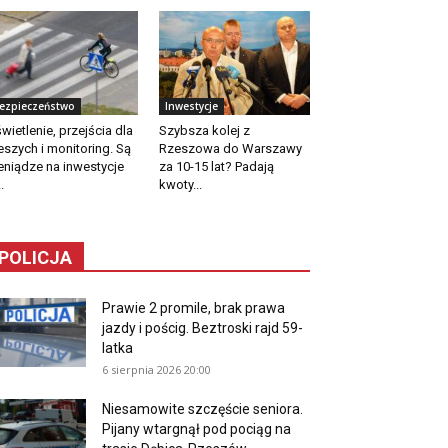
ezpieczeństwo
Inwestycje
wietlenie, przejścia dla
Szybsza kolej z
eszych i monitoring. Są
Rzeszowa do Warszawy
eniądze na inwestycje
za 10-15 lat? Padają
.
kwoty...
POLICJA
Prawie 2 promile, brak prawa
jazdy i pościg. Beztroski rajd 59-
latka
6 sierpnia 2026 20:00
Niesamowite szczęście seniora.
Pijany wtargnął pod pociąg na