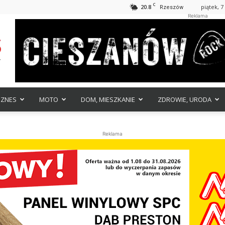
C
20.8
piątek, 7
Rzeszów
Reklama
IZNES
MOTO
DOM, MIESZKANIE
ZDROWIE, URODA
Reklama