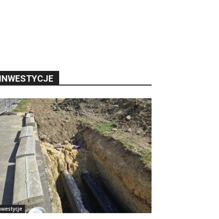
INWESTYCJE
nwestycje