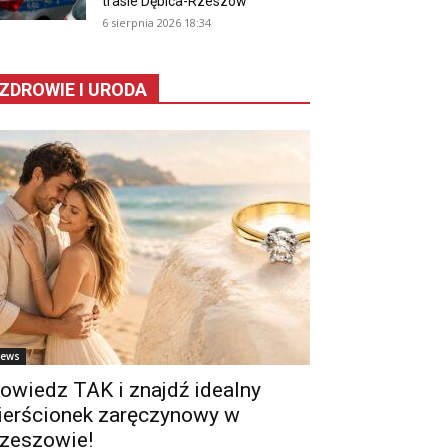
trasie Dębica-Rzeszów
6 sierpnia 2026 18:34
ZDROWIE I URODA
ews
owiedz TAK i znajdź idealny
ierścionek zaręczynowy w
zeszowie!