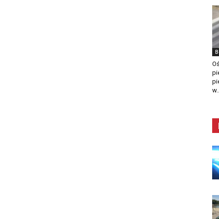
B
Oś
pi
pi
w..