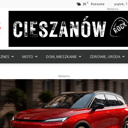
C
20
piątek, 7
Rzeszów
Reklama
IZNES
MOTO
DOM, MIESZKANIE
ZDROWIE, URODA
Reklama