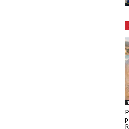
N
P
p
R