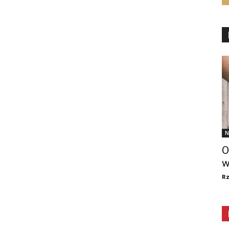
N
O
w
R