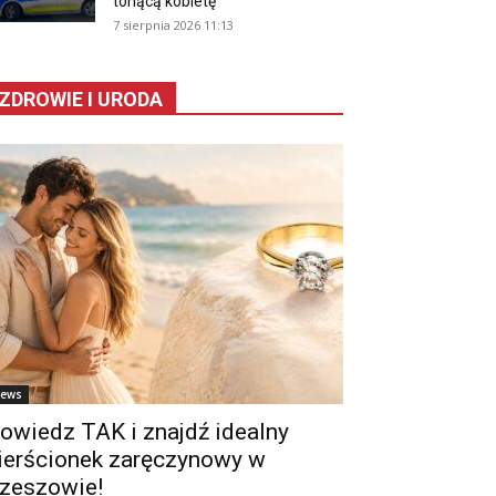
tonącą kobietę
7 sierpnia 2026 11:13
ZDROWIE I URODA
ews
owiedz TAK i znajdź idealny
ierścionek zaręczynowy w
zeszowie!