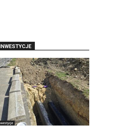
INWESTYCJE
nwestycje