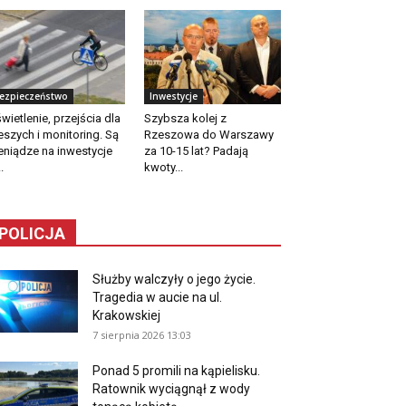
ezpieczeństwo
Inwestycje
wietlenie, przejścia dla
Szybsza kolej z
eszych i monitoring. Są
Rzeszowa do Warszawy
eniądze na inwestycje
za 10-15 lat? Padają
.
kwoty...
POLICJA
Służby walczyły o jego życie.
Tragedia w aucie na ul.
Krakowskiej
7 sierpnia 2026 13:03
Ponad 5 promili na kąpielisku.
Ratownik wyciągnął z wody