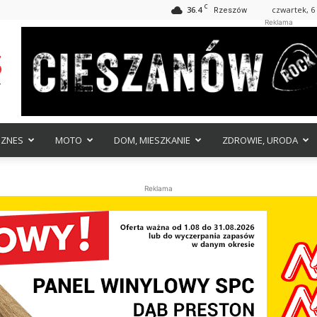
C
36.4
czwartek, 6 
Rzeszów
Reklama
IZNES
MOTO
DOM, MIESZKANIE
ZDROWIE, URODA
Reklama