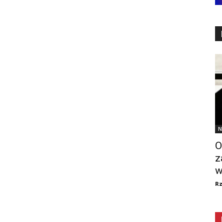
N
O
z
w
R