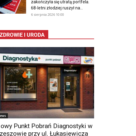
zakończyła się utratą portfela.
68-letni złodziej ruszył na...
6 sierpnia 2026 10:00
ZDROWIE I URODA
ews
owy Punkt Pobrań Diagnostyki w
zeszowie przy ul. Łukasiewicza