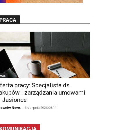
PRACA
ews
ferta pracy: Specjalista ds.
akupów i zarządzania umowami
 Jasionce
zeszów News
-
6 sierpnia 2026 06:14
KOMUNIKACJA