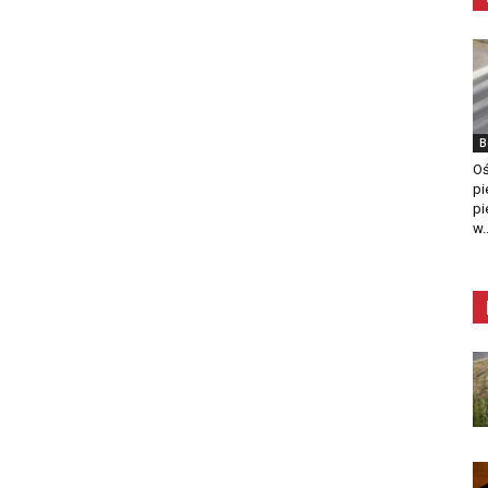
B
Oś
pi
pi
w..