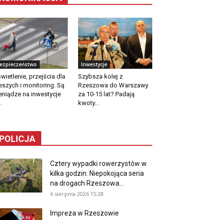
ezpieczeństwo
Inwestycje
wietlenie, przejścia dla
Szybsza kolej z
eszych i monitoring. Są
Rzeszowa do Warszawy
eniądze na inwestycje
za 10-15 lat? Padają
.
kwoty...
POLICJA
Cztery wypadki rowerzystów w
kilka godzin. Niepokojąca seria
na drogach Rzeszowa...
6 sierpnia 2026 15:28
Impreza w Rzeszowie