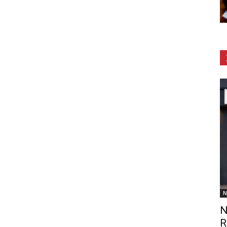
N
N
R