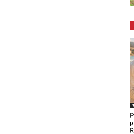
N
P
p
R