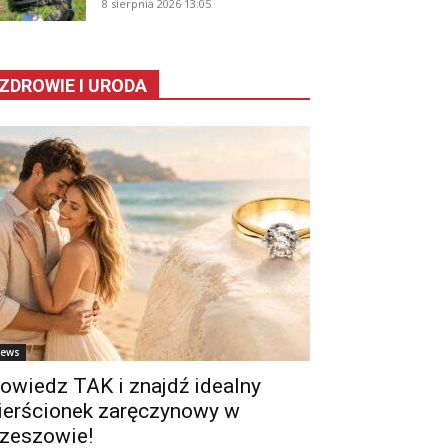
8 sierpnia 2026 13:05
ZDROWIE I URODA
ews
owiedz TAK i znajdź idealny
ierścionek zaręczynowy w
zeszowie!