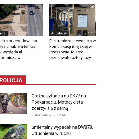
rogi
Autobusy
elka przebudowa na
Elektroniczna rewolucja w
lesiu nabiera tempa.
komunikacji miejskiej w
k wygląda ul.
Rzeszowie. Miasto
botnicza w...
przesuwało cztery razy...
POLICJA
Groźna sytuacja na DK77 na
Podkarpaciu. Motocyklista
zderzył się z sarną
9 sierpnia 2026 12:44
Śmiertelny wypadek na DW878.
Utrudnienia w ruchu