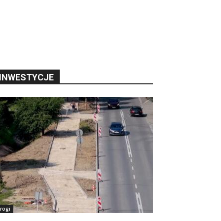
INWESTYCJE
rogi