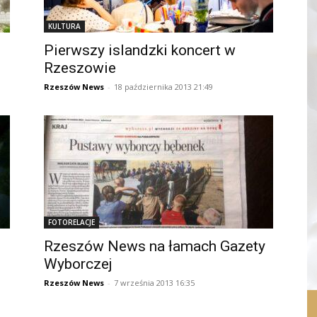
KULTURA
1
Pierwszy islandzki koncert w
Rzeszowie
Rzeszów News
-
18 października 2013 21:49
FOTORELACJE
m
Rzeszów News na łamach Gazety
Wyborczej
Rzeszów News
-
7 września 2013 16:35