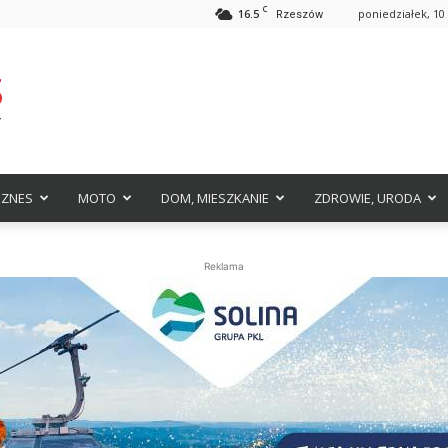
C
16.5
poniedziałek, 10 
Rzeszów
IZNES
MOTO
DOM, MIESZKANIE
ZDROWIE, URODA
Reklama