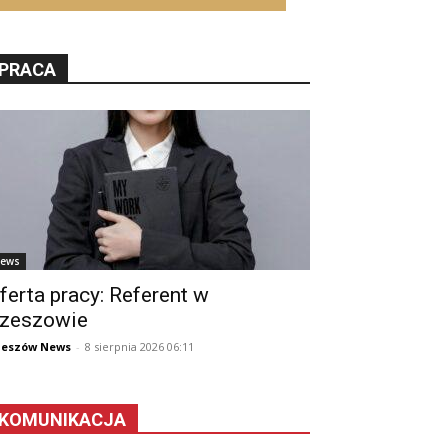
PRACA
ews
ferta pracy: Referent w
zeszowie
zeszów News
-
8 sierpnia 2026 06:11
KOMUNIKACJA