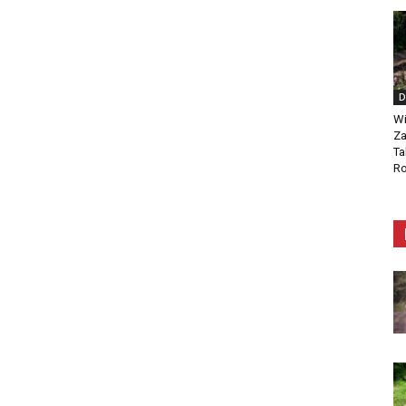
D
Wi
Za
Ta
Ro