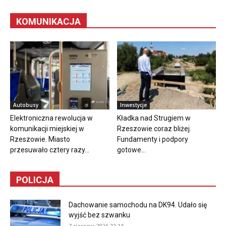
KOMUNIKACJA
Autobusy
Inwestycje
Elektroniczna rewolucja w
Kładka nad Strugiem w
komunikacji miejskiej w
Rzeszowie coraz bliżej.
Rzeszowie. Miasto
Fundamenty i podpory
przesuwało cztery razy...
gotowe...
POLICJA
Dachowanie samochodu na DK94. Udało się
wyjść bez szwanku
7 sierpnia 2026 22:14