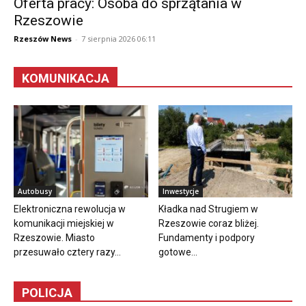
Oferta pracy: Osoba do sprzątania w
Rzeszowie
Rzeszów News
-
7 sierpnia 2026 06:11
KOMUNIKACJA
Autobusy
Inwestycje
Elektroniczna rewolucja w
Kładka nad Strugiem w
komunikacji miejskiej w
Rzeszowie coraz bliżej.
Rzeszowie. Miasto
Fundamenty i podpory
przesuwało cztery razy...
gotowe...
POLICJA