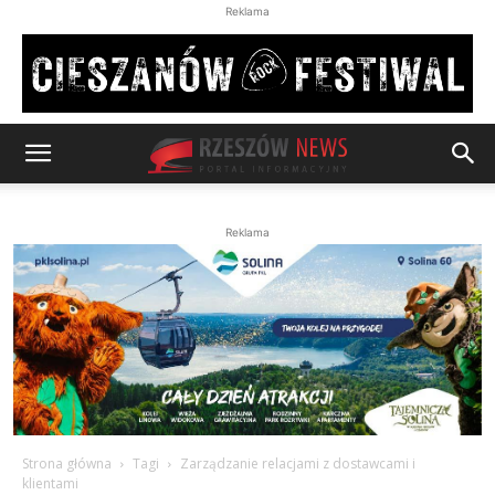
Reklama
Reklama
Strona główna
Tagi
Zarządzanie relacjami z dostawcami i
klientami