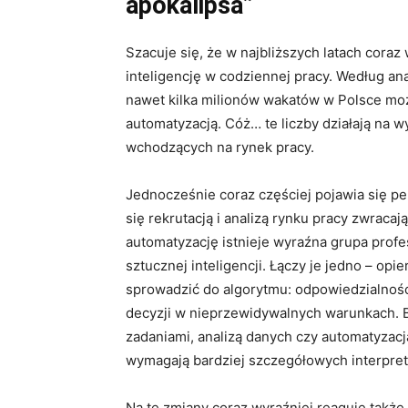
apokalipsa”
Szacuje się, że w najbliższych latach cora
inteligencję w codziennej pracy. Według ana
nawet kilka milionów wakatów w Polsce moż
automatyzacją. Cóż… te liczby działają na 
wchodzących na rynek pracy.
Jednocześnie coraz częściej pojawia się pe
się rekrutacją i analizą rynku pracy zwrac
automatyzację istnieje wyraźna grupa profe
sztucznej inteligencji. Łączy je jedno – opi
sprowadzić do algorytmu: odpowiedzialności
decyzji w nieprzewidywalnych warunkach. Bo
zadaniami, analizą danych czy automatyzacją
wymagają bardziej szczegółowych interpret
Na te zmiany coraz wyraźniej reaguje takż