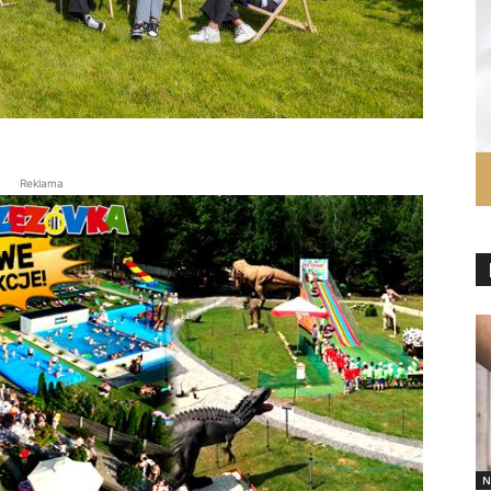
Reklama
N