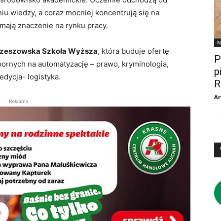
u wiedzy, a coraz mocniej koncentrują się na
 mają znaczenie na rynku pracy.
N
zeszowska Szkoła Wyższa
, która buduje ofertę
P
ornych na automatyzację – prawo, kryminologia,
p
edycja- logistyka.
R
Ar
Reklama