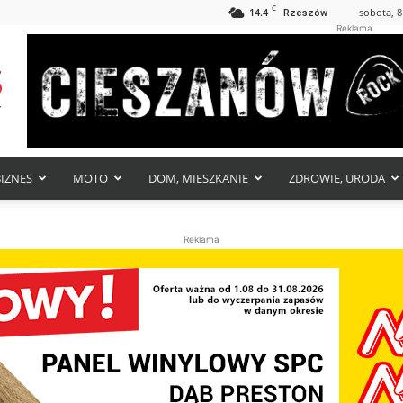
C
14.4
sobota, 8
Rzeszów
Reklama
BIZNES
MOTO
DOM, MIESZKANIE
ZDROWIE, URODA
Reklama