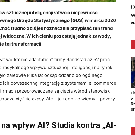
O
w sztucznej inteligencji łatwo o niepewność
w
łównego Urzędu Statystycznego (GUS) w marcu 2026
Rz
 Choć trudno dziś jednoznacznie przypisać ten trend
ej widoczne. W ich cieniu pozostają jednak zawody,
ę tej transformacji.
t workforce adaptation” firmy Randstad aż 52 proc.
ię radykalnego wpływu sztucznej inteligencji na rynek
nęło zaledwie kilka lat odkąd oddano do ogólnego
ać ich powszechną integrację z systemami e-commerce
A
 firmach przeprowadzane są cięcia wśród stanowisk
El
chodzą ciężkie czasy. Ale – jak dobrze wiemy – pozory
w 
Rz
pr
na wpływ AI? Studia kontra „AI-