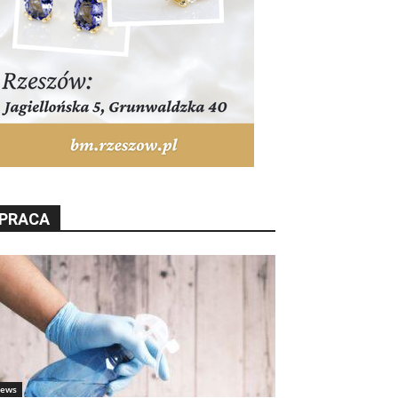
PRACA
ews