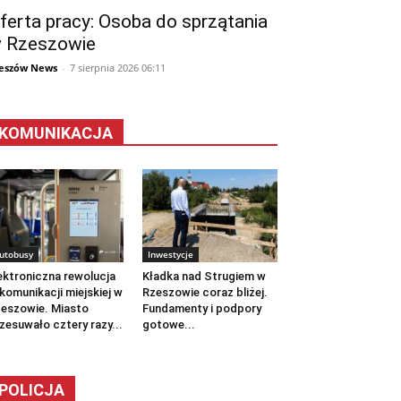
ferta pracy: Osoba do sprzątania
 Rzeszowie
eszów News
-
7 sierpnia 2026 06:11
KOMUNIKACJA
utobusy
Inwestycje
ektroniczna rewolucja
Kładka nad Strugiem w
komunikacji miejskiej w
Rzeszowie coraz bliżej.
eszowie. Miasto
Fundamenty i podpory
zesuwało cztery razy...
gotowe...
POLICJA