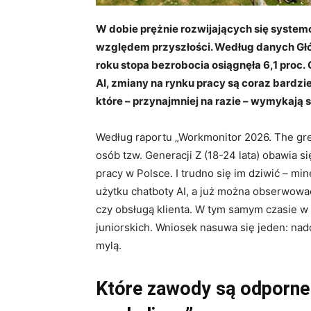
W dobie prężnie rozwijających się systemó
względem przyszłości. Według danych G
roku stopa bezrobocia osiągnęła 6,1 proc.
AI, zmiany na rynku pracy są coraz bardzi
które – przynajmniej na razie – wymykają si
Według raportu „Workmonitor 2026. The grea
osób tzw. Generacji Z (18-24 lata) obawia s
pracy w Polsce. I trudno się im dziwić – mi
użytku chatboty AI, a już można obserwow
czy obsługą klienta. W tym samym czasie w
juniorskich. Wniosek nasuwa się jeden: nad
mylą.
Które zawody są odporne 