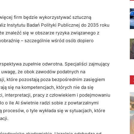
z więcej firm będzie wykorzystywać sztuczną
liz Instytutu Badań Polityki Publicznej do 2035 roku
e znaleźć się w obszarze ryzyka związanego z
wyobraźnię – szczególnie wśród osób dopiero
rspektywa zupełnie odwrotna. Specjaliści zajmujący
ają uwagę, że obok zawodów podatnych na
sji, które pozostają poza bezpośrednim zasięgiem
erają się na kompetencjach, których nie da się
, interpretacji, pracy z człowiekiem i podejmowaniu
 o ile AI świetnie radzi sobie z powtarzalnymi
 procesów, o tyle wykłada się w sytuacjach, które
acji.
e środowisko akademickie. Uczelnie odchodzą od