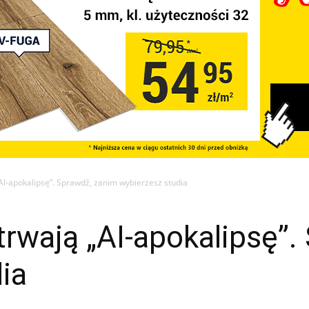
AI-apokalipsę”. Sprawdź, zanim wybierzesz studia
rwają „AI-apokalipsę”.
dia