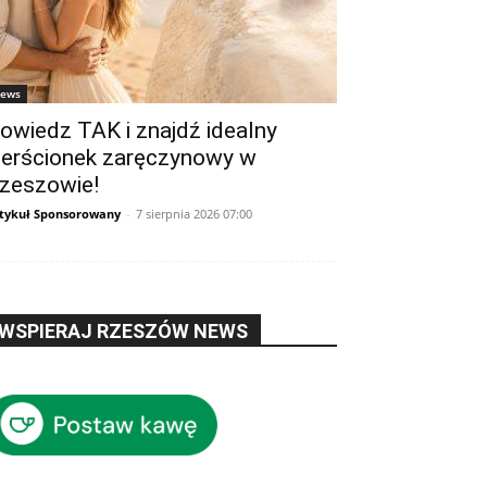
ews
owiedz TAK i znajdź idealny
ierścionek zaręczynowy w
zeszowie!
tykuł Sponsorowany
-
7 sierpnia 2026 07:00
WSPIERAJ RZESZÓW NEWS