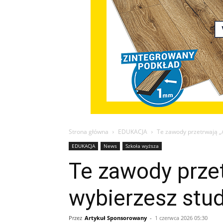
Strona główna
EDUKACJA
Te zawody przetrwają „
EDUKACJA
News
Szkoła wyższa
Te zawody przet
wybierzesz stu
Przez
Artykuł Sponsorowany
-
1 czerwca 2026 05:30