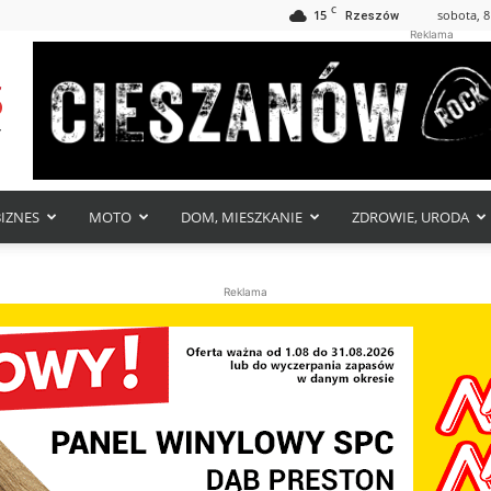
C
15
sobota, 8
Rzeszów
Reklama
BIZNES
MOTO
DOM, MIESZKANIE
ZDROWIE, URODA
Reklama