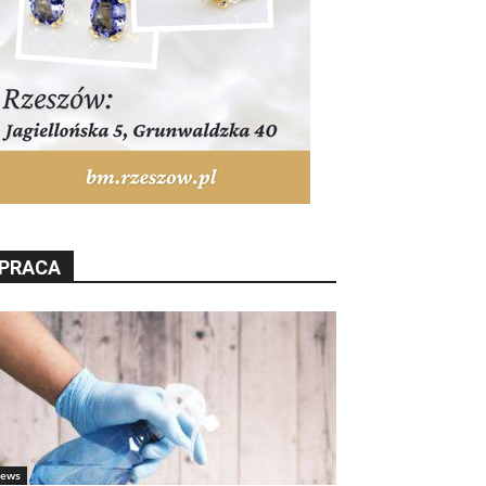
PRACA
ews