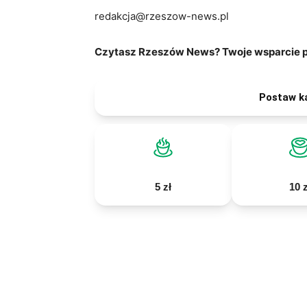
redakcja@rzeszow-news.pl
Czytasz Rzeszów News? Twoje wsparcie po
Postaw k
5 zł
10 z