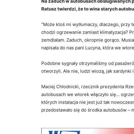
Na zaduch w autobusach obsługiwanych p
Ratusz twierdzi, że to wina starych autob
“Może ktoś mi wytłumaczy, dlaczego, przy 
chodzi ogrzewanie zamiast klimatyzacja? Pr
zemdlałam. Zaduch, okropnie gorąco. Musia
napisała do nas pani Lucyna, która we wtorek
Podobne sygnały otrzymaliśmy od pasażerów 
otworzyli. Ale nie, ludzi wiozą, jak sardynki
Maciej Chłodnicki, rzecznik prezydenta Rze
autobusach we wtorek włączyło się… ogrzew
których instalacja nie jest już tak nowocze
przedostawało się do środka autobusów – 