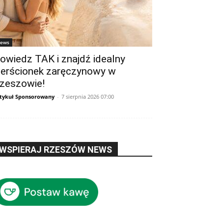
ews
owiedz TAK i znajdź idealny
ierścionek zaręczynowy w
zeszowie!
tykuł Sponsorowany
-
7 sierpnia 2026 07:00
WSPIERAJ RZESZÓW NEWS