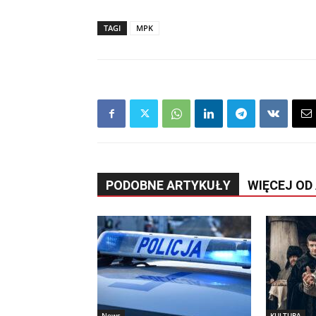
TAGI
MPK
PODOBNE ARTYKUŁY
WIĘCEJ OD
News
KULTURA