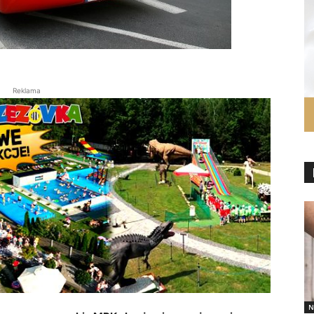
Reklama
N