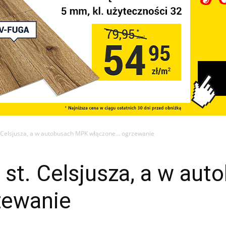
 Celsjusza, a w autobusach MPK włączone… ogrzewanie
 st. Celsjusza, a w au
zewanie