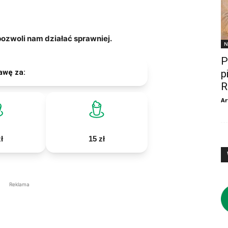
zwoli nam działać sprawniej.
N
P
awę za:
p
R
Ar
ł
15 zł
Reklama