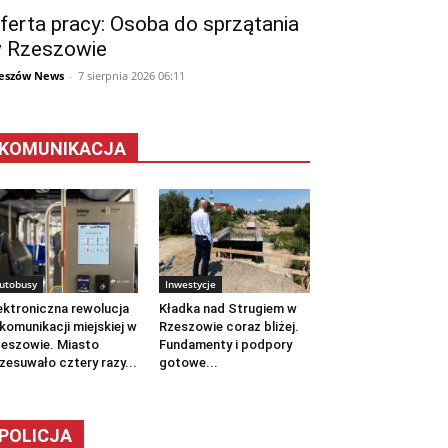
ferta pracy: Osoba do sprzątania
 Rzeszowie
eszów News
-
7 sierpnia 2026 06:11
KOMUNIKACJA
utobusy
Inwestycje
ektroniczna rewolucja
Kładka nad Strugiem w
komunikacji miejskiej w
Rzeszowie coraz bliżej.
eszowie. Miasto
Fundamenty i podpory
zesuwało cztery razy...
gotowe...
POLICJA