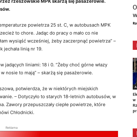
rzez rzeszowskie MPK skarżą się pasażerowie.
O
usów.
w
Rz
temperaturze powietrza 25 st. C, w autobusach MPK
zecież to chore. Jadąc do pracy o mało co nie
łam wysiąść wcześniej, żeby zaczerpnąć powietrza” –
 jechała linią nr 19.
jadących liniami: 18 i 0. “Żeby choć górne włazy
 i w nosie to mają” – skarżą się pasażerowie.
A
szowa, potwierdza, że w niektórych miejskich
El
anie. – Dotyczyło to starych 18-letnich autobusów, w
w 
sna. Zawory przepuszczały ciepłe powietrze, które
Rz
pr
mówi Chłodnicki.
Reklama