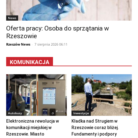
News
Oferta pracy: Osoba do sprzątania w
Rzeszowie
Rzeszów News
-
7 sierpnia 2026 06:11
KOMUNIKACJA
Autobusy
Inwestycje
Elektroniczna rewolucja w
Kładka nad Strugiem w
komunikacji miejskiej w
Rzeszowie coraz bliżej.
Rzeszowie. Miasto
Fundamenty i podpory