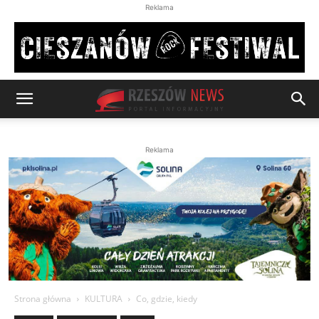
Reklama
Reklama
Strona główna
KULTURA
Co, gdzie, kiedy