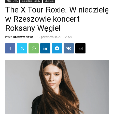
KULTURA
Co, gdzie, kiedy
Muzyka
The X Tour Roxie. W niedzielę
w Rzeszowie koncert
Roksany Węgiel
Przez
Rzeszów News
-
19 października 2019 20:20