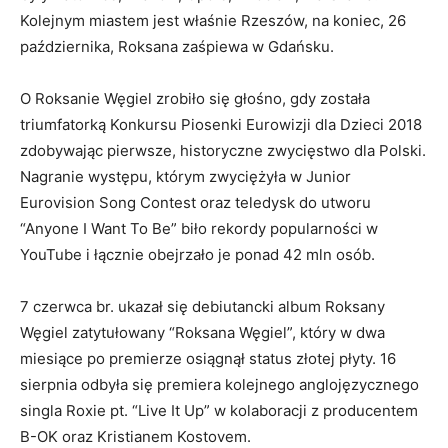
Kolejnym miastem jest właśnie Rzeszów, na koniec, 26
października, Roksana zaśpiewa w Gdańsku.
O Roksanie Węgiel zrobiło się głośno, gdy została
triumfatorką Konkursu Piosenki Eurowizji dla Dzieci 2018
zdobywając pierwsze, historyczne zwycięstwo dla Polski.
Nagranie występu, którym zwyciężyła w Junior
Eurovision Song Contest oraz teledysk do utworu
“Anyone I Want To Be” biło rekordy popularności w
YouTube i łącznie obejrzało je ponad 42 mln osób.
7 czerwca br. ukazał się debiutancki album Roksany
Węgiel zatytułowany “Roksana Węgiel”, który w dwa
miesiące po premierze osiągnął status złotej płyty. 16
sierpnia odbyła się premiera kolejnego anglojęzycznego
singla Roxie pt. “Live It Up” w kolaboracji z producentem
B-OK oraz Kristianem Kostovem.