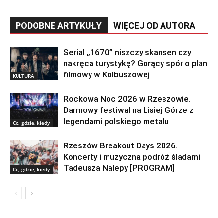
PODOBNE ARTYKUŁY
WIĘCEJ OD AUTORA
Serial „1670” niszczy skansen czy
nakręca turystykę? Gorący spór o plan
filmowy w Kolbuszowej
KULTURA
Rockowa Noc 2026 w Rzeszowie.
Darmowy festiwal na Lisiej Górze z
legendami polskiego metalu
Co, gdzie, kiedy
Rzeszów Breakout Days 2026.
Koncerty i muzyczna podróż śladami
Tadeusza Nalepy [PROGRAM]
Co, gdzie, kiedy