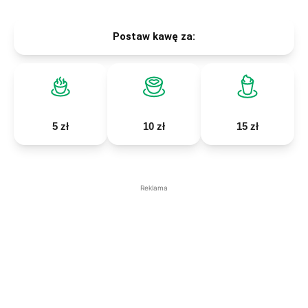
Postaw kawę za:
5 zł
10 zł
15 zł
Reklama