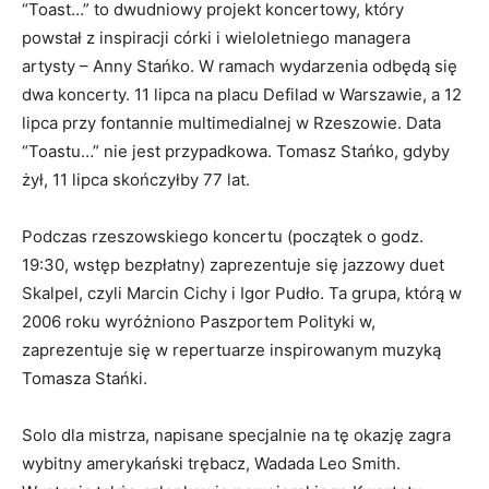
“Toast…” to dwudniowy projekt koncertowy, który
powstał z inspiracji córki i wieloletniego managera
artysty – Anny Stańko. W ramach wydarzenia odbędą się
dwa koncerty. 11 lipca na placu Defilad w Warszawie, a 12
lipca przy fontannie multimedialnej w Rzeszowie. Data
“Toastu…” nie jest przypadkowa. Tomasz Stańko, gdyby
żył, 11 lipca skończyłby 77 lat.
Podczas rzeszowskiego koncertu (początek o godz.
19:30, wstęp bezpłatny) zaprezentuje się jazzowy duet
Skalpel, czyli Marcin Cichy i Igor Pudło. Ta grupa, którą w
2006 roku wyróżniono Paszportem Polityki w,
zaprezentuje się w repertuarze inspirowanym muzyką
Tomasza Stańki.
Solo dla mistrza, napisane specjalnie na tę okazję zagra
wybitny amerykański trębacz, Wadada Leo Smith.