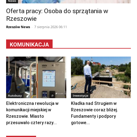
News
Oferta pracy: Osoba do sprzątania w
Rzeszowie
Rzeszów News
-
7 sierpnia 2026 06:11
KOMUNIKACJA
Autobusy
Inwestycje
Elektroniczna rewolucja w
Kładka nad Strugiem w
komunikacji miejskiej w
Rzeszowie coraz bliżej.
Rzeszowie. Miasto
Fundamenty i podpory
przesuwało cztery razy...
gotowe...