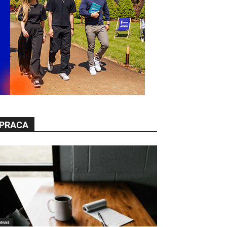
PRACA
ews