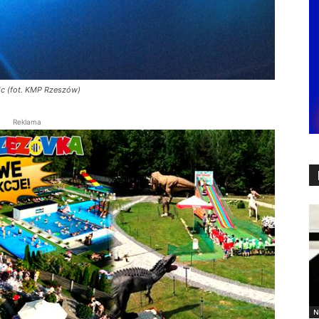
ic (fot. KMP Rzeszów)
Reklama
N