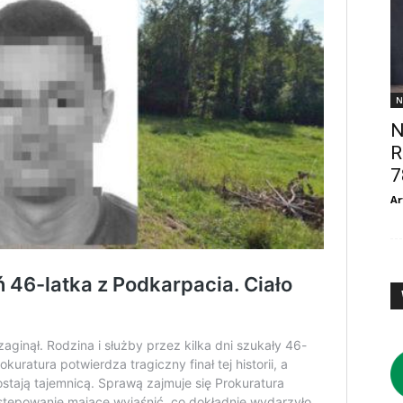
N
N
R
7
Ar