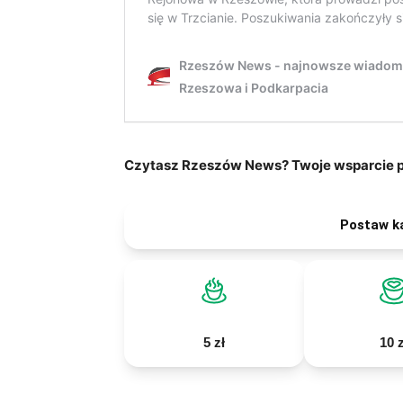
Czytasz Rzeszów News? Twoje wsparcie po
Postaw k
5 zł
10 z