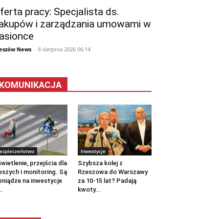
ferta pracy: Specjalista ds.
akupów i zarządzania umowami w
asionce
eszów News
-
6 sierpnia 2026 06:14
KOMUNIKACJA
ezpieczeństwo
Inwestycje
wietlenie, przejścia dla
Szybsza kolej z
eszych i monitoring. Są
Rzeszowa do Warszawy
eniądze na inwestycje
za 10-15 lat? Padają
..
kwoty...