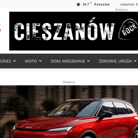
C
34.7
czwartek, 6
Rzeszów
Reklama
BIZNES
MOTO
DOM, MIESZKANIE
ZDROWIE, URODA
Reklama