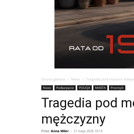
Strona główna
News
Tragedia pod mostem kolejo
News
Podkarpacie
POLICJA
MIASTA
Przemyśl
Tragedia pod m
mężczyzny
Przez
Anna Miler
-
21 maja 2026 10:15