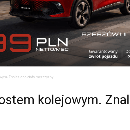
wym. Znaleziono ciało mężczyzny
ostem kolejowym. Znal