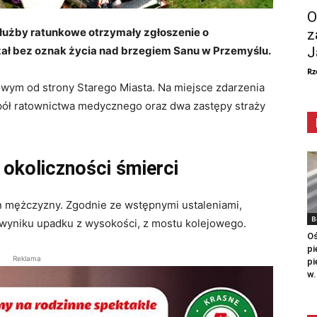
O
służby ratunkowe otrzymały zgłoszenie o
z
J
eżał bez oznak życia nad brzegiem Sanu w Przemyślu.
Rz
wym od strony Starego Miasta. Na miejsce zdarzenia
spół ratownictwa medycznego oraz dwa zastępy straży
 okoliczności śmierci
on mężczyzny. Zgodnie ze wstępnymi ustaleniami,
B
 wyniku upadku z wysokości, z mostu kolejowego.
Oś
pi
Reklama
pi
w.