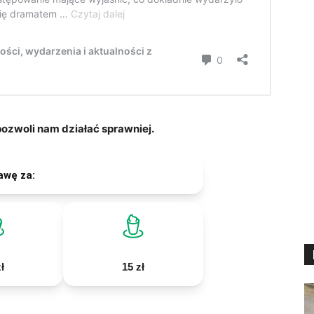
zwoli nam działać sprawniej.
awę za:
ł
15 zł