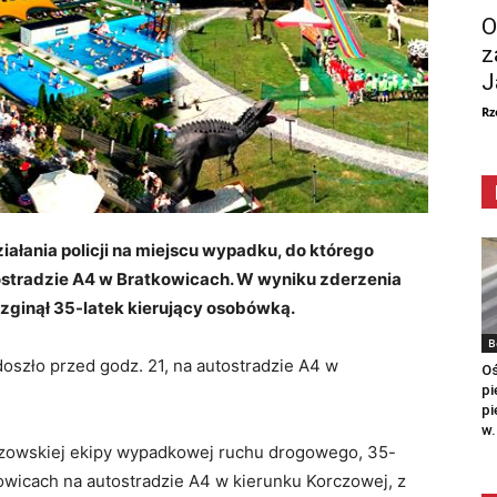
O
z
J
Rz
ałania policji na miejscu wypadku, do którego
tostradzie A4 w Bratkowicach. W wyniku zderzenia
zginął 35-latek kierujący osobówką.
B
oszło przed godz. 21, na autostradzie A4 w
Oś
pi
pi
w.
zeszowskiej ekipy wypadkowej ruchu drogowego, 35-
kowicach na autostradzie A4 w kierunku Korczowej, z