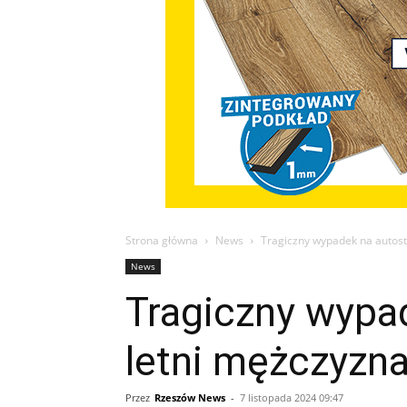
Strona główna
News
Tragiczny wypadek na autost
News
Tragiczny wypad
letni mężczyzn
Przez
Rzeszów News
-
7 listopada 2024 09:47