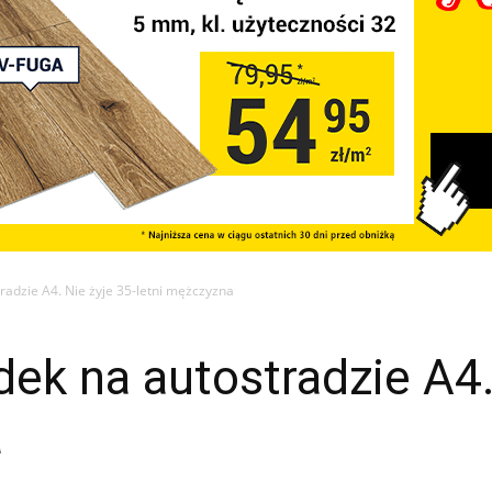
radzie A4. Nie żyje 35-letni mężczyzna
ek na autostradzie A4.
a