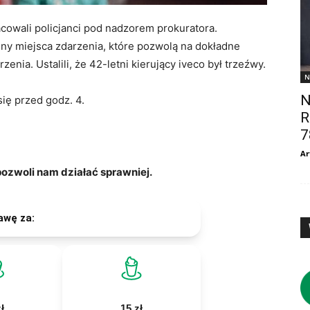
cowali policjanci pod nadzorem prokuratora.
ziny miejsca zdarzenia, które pozwolą na dokładne
enia. Ustalili, że 42-letni kierujący iveco był trzeźwy.
N
N
ię przed godz. 4.
R
7
Ar
zwoli nam działać sprawniej.
awę za:
ł
15 zł