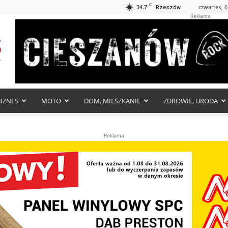
C
34.7
czwartek, 6
Rzeszów
Reklama
BIZNES
MOTO
DOM, MIESZKANIE
ZDROWIE, URODA
Reklama