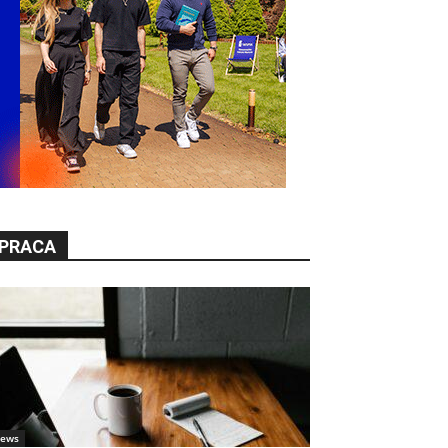
PRACA
ews