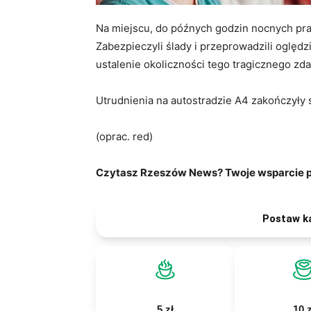
Na miejscu, do późnych godzin nocnych pra
Zabezpieczyli ślady i przeprowadzili oględ
ustalenie okoliczności tego tragicznego zdarz
Utrudnienia na autostradzie A4 zakończyły s
(oprac. red)
Czytasz Rzeszów News? Twoje wsparcie po
Postaw k
5 zł
10 z