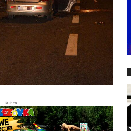
Reklama
N