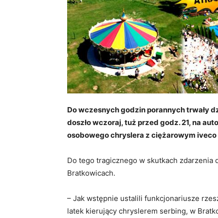
Do wczesnych godzin porannych trwały dzi
doszło wczoraj, tuż przed godz. 21, na au
osobowego chryslera z ciężarowym iveco 
Do tego tragicznego w skutkach zdarzenia d
Bratkowicach.
– Jak wstępnie ustalili funkcjonariusze r
latek kierujący chryslerem serbing, w Brat