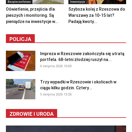
Bezpieczeństwo
Inwestycje
Oświetlenie, przejścia dla
Szybsza kolej z Rzeszowa do
pieszych i monitoring. Są
Warszawy za 10-15 lat?
pieniądze na inwestycje w...
Padają kwoty...
POLICJA
Impreza w Rzeszowie zakończyła się utratą
portfela. 68-letni złodziej ruszył na...
6 sierpnia 2026 10:00
Trzy wypadki w Rzeszowie i okolicach w
ciągu kilku godzin. Cztery...
5 sierpnia 2026 15:56
ZDROWIE I URODA