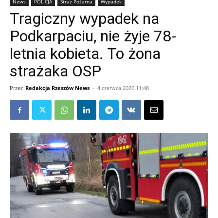
News
POLICJA
Straż Pożarna
Wypadek
Tragiczny wypadek na
Podkarpaciu, nie żyje 78-
letnia kobieta. To żona
strażaka OSP
Przez
Redakcja Rzeszów News
-
4 czerwca 2026 11:48