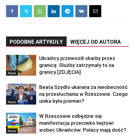
PODOBNE ARTYKUŁY
WIĘCEJ OD AUTORA
Ukraińcy przewozili skarby przez
granicę. Służby zatrzymały to na
granicy [ZDJĘCIA]
News
Beata Szydło ukarana za nieobecność
na przesłuchaniu w Rzeszowie. Czego
unika była premier?
News
W Rzeszowie odbędzie się
manifestacja przeciwko hejtowi
wobec Ukraińców. Polacy mają dość?
News