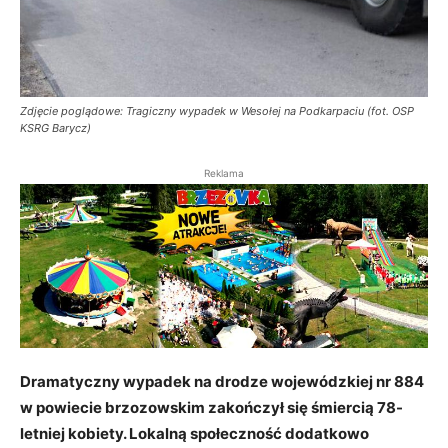
Zdjęcie poglądowe: Tragiczny wypadek w Wesołej na Podkarpaciu (fot. OSP
KSRG Barycz)
Reklama
Dramatyczny wypadek na drodze wojewódzkiej nr 884
w powiecie brzozowskim zakończył się śmiercią 78-
letniej kobiety. Lokalną społeczność dodatkowo