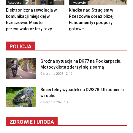
Autobusy
Inwestycje
Elektroniczna rewolucja w
Kładka nad Strugiem w
komunikacji miejskiej w
Rzeszowie coraz bliżej.
Rzeszowie. Miasto
Fundamenty i podpory
przesuwało cztery razy...
gotowe...
POLICJA
Groźna sytuacja na DK77 na Podkarpaciu.
Motocyklista zderzył się z sarną
9 sierpnia 2026 12:44
Śmiertelny wypadek na DW878. Utrudnienia
w ruchu
8 sierpnia 2026 13:05
ZDROWIE I URODA