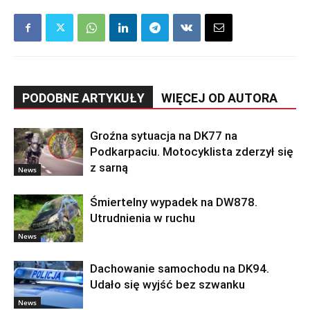
PODOBNE ARTYKUŁY
WIĘCEJ OD AUTORA
Groźna sytuacja na DK77 na
Podkarpaciu. Motocyklista zderzył się
z sarną
News
Śmiertelny wypadek na DW878.
Utrudnienia w ruchu
News
Dachowanie samochodu na DK94.
Udało się wyjść bez szwanku
News