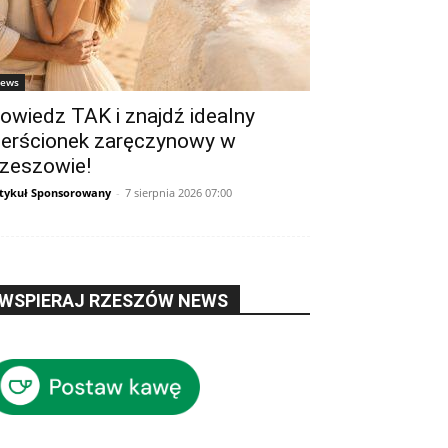
ews
owiedz TAK i znajdź idealny
ierścionek zaręczynowy w
zeszowie!
tykuł Sponsorowany
-
7 sierpnia 2026 07:00
WSPIERAJ RZESZÓW NEWS