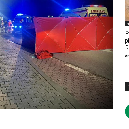
N
P
p
R
Ar