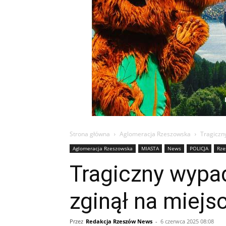
Strona główna
Aglomeracja Rzeszowska
Tragiczn
Aglomeracja Rzeszowska
MIASTA
News
POLICJA
Rze
Tragiczny wypa
zginął na miejs
Przez
Redakcja Rzeszów News
-
6 czerwca 2025 08:08