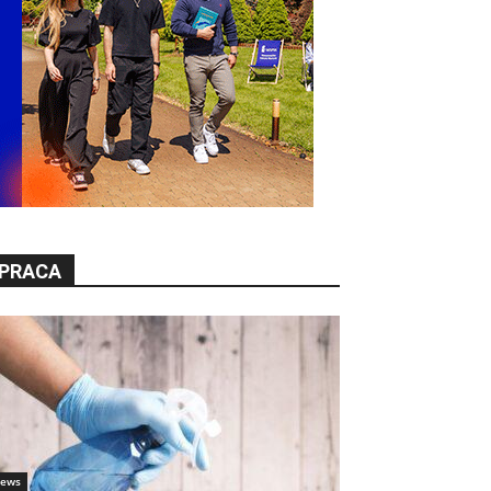
PRACA
ews