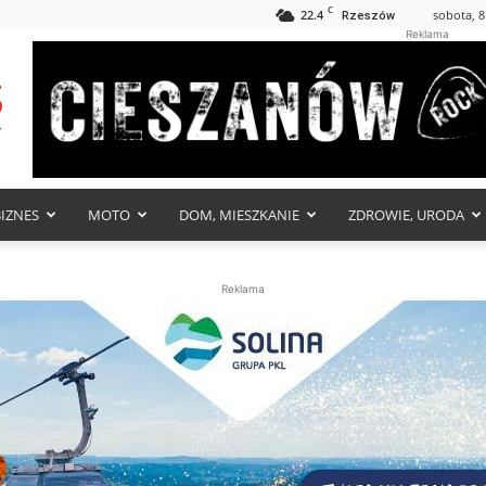
C
22.4
sobota, 8
Rzeszów
Reklama
BIZNES
MOTO
DOM, MIESZKANIE
ZDROWIE, URODA
Reklama