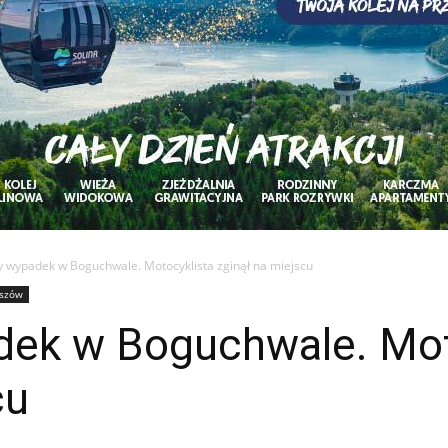
y wypadek w Boguchwale. Motocyklista zginął na miejscu
szów
dek w Boguchwale. Mot
cu