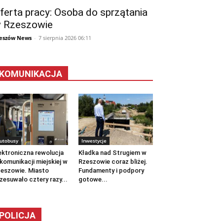
ferta pracy: Osoba do sprzątania
 Rzeszowie
eszów News
-
7 sierpnia 2026 06:11
KOMUNIKACJA
utobusy
Inwestycje
ektroniczna rewolucja
Kładka nad Strugiem w
komunikacji miejskiej w
Rzeszowie coraz bliżej.
eszowie. Miasto
Fundamenty i podpory
zesuwało cztery razy...
gotowe...
POLICJA