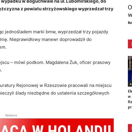
m wypadku w Boguchwale na ul. Lubomirskiego, do
O
Mężczyzna z powiatu strzyżowskiego wyprzedzał trzy
w
Rz
adąc jednośladem marki bmw, wyprzedzał trzy pojazdy
ezdnię. Nieprawidłowy manewr doprowadził do
em.
iejscu – mówi podkom. Magdalena Żuk, oficer prasowy
.
A
kuratury Rejonowej w Rzeszowie pracowali na miejscu
El
pieczyli ślady niezbędne do ustalenia szczegółowych
w 
Rz
pr
Reklama