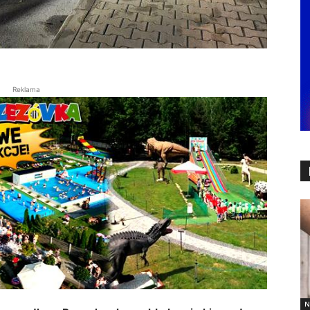
Reklama
N