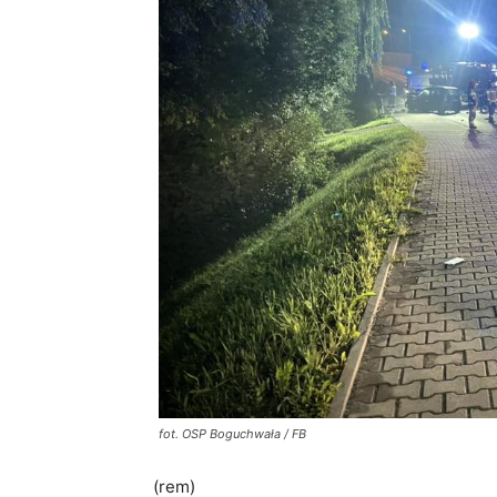
fot. OSP Boguchwała / FB
(rem)