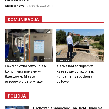
Rzeszów News
-
7 sierpnia 2026 06:11
KOMUNIKACJA
Autobusy
Inwestycje
Elektroniczna rewolucja w
Kładka nad Strugiem w
komunikacji miejskiej w
Rzeszowie coraz bliżej.
Rzeszowie. Miasto
Fundamenty i podpory
przesuwało cztery razy...
gotowe...
POLICJA
Dachowanie samochodu na DK94. Udało się