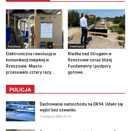
Autobusy
Inwestycje
Elektroniczna rewolucja w
Kładka nad Strugiem w
komunikacji miejskiej w
Rzeszowie coraz bliżej.
Rzeszowie. Miasto
Fundamenty i podpory
przesuwało cztery razy...
gotowe...
POLICJA
Dachowanie samochodu na DK94. Udało się
wyjść bez szwanku
7 sierpnia 2026 22:14