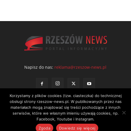
Napisz do nas:
reklama@rzeszow-news.pl
Korzystamy z plików cookies (tzw. ciasteczka) do technicznej
obsługi strony rzeszow-news.pl. W publikowanych przez nas
materiałach mogą znajdować się treści pochodzące z innych
serwisów, które we własnym imieniu używają cookies, np.
Kontakt
Polityka prywatności
Regulamin portalu
Facebook, Youtube i Instagram.
© NEWS Sp. z o.o. - wydawca portalu Rzeszów News. Wszystkie prawa
Zgoda
Dowiedz się więcej
zastrzeżone. Tel.: 601 97 55 30