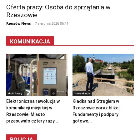
Oferta pracy: Osoba do sprzątania w
Rzeszowie
Rzeszów News
-
7 sierpnia 2026 06:11
KOMUNIKACJA
Autobusy
Inwestycje
Elektroniczna rewolucja w
Kładka nad Strugiem w
komunikacji miejskiej w
Rzeszowie coraz bliżej.
Rzeszowie. Miasto
Fundamenty i podpory
przesuwało cztery razy...
gotowe...
POLICJA