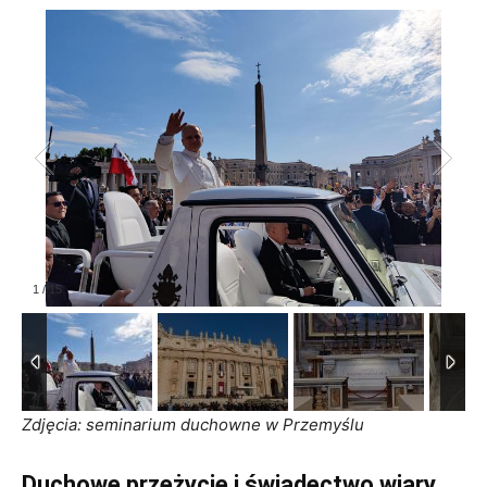
1
/
15
Zdjęcia: seminarium duchowne w Przemyślu
Duchowe przeżycie i świadectwo wiary