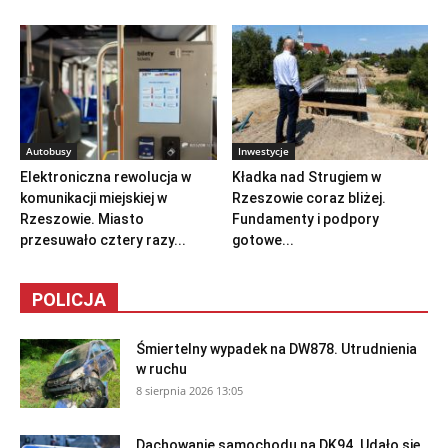
Autobusy
Inwestycje
Elektroniczna rewolucja w
Kładka nad Strugiem w
komunikacji miejskiej w
Rzeszowie coraz bliżej.
Rzeszowie. Miasto
Fundamenty i podpory
przesuwało cztery razy...
gotowe...
POLICJA
Śmiertelny wypadek na DW878. Utrudnienia
w ruchu
8 sierpnia 2026 13:05
Dachowanie samochodu na DK94. Udało się