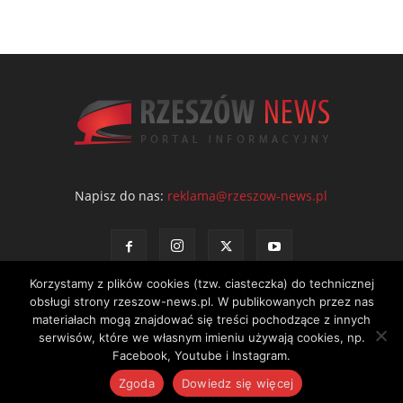
Napisz do nas:
reklama@rzeszow-news.pl
Korzystamy z plików cookies (tzw. ciasteczka) do technicznej
obsługi strony rzeszow-news.pl. W publikowanych przez nas
materiałach mogą znajdować się treści pochodzące z innych
serwisów, które we własnym imieniu używają cookies, np.
Kontakt
Polityka prywatności
Regulamin portalu
Facebook, Youtube i Instagram.
© NEWS Sp. z o.o. - wydawca portalu Rzeszów News. Wszystkie prawa
Zgoda
Dowiedz się więcej
zastrzeżone. Tel.: 601 97 55 30