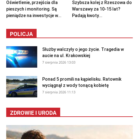
Oświetlenie, przejścia dla
Szybsza kolej z Rzeszowa do
pieszych i monitoring. Są
Warszawy za 10-15 lat?
pieniądze na inwestycje w...
Padają kwoty...
POLICJA
Służby walczyły o jego życie. Tragedia w
aucie na ul. Krakowskiej
7 sierpnia 2026 13:03
Ponad 5 promili na kąpielisku. Ratownik
wyciągnął z wody tonącą kobietę
7 sierpnia 2026 11:13
ZDROWIE I URODA