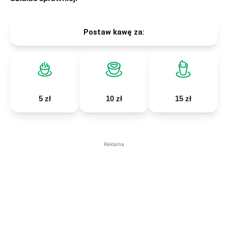
Postaw kawę za:
5 zł
10 zł
15 zł
Reklama