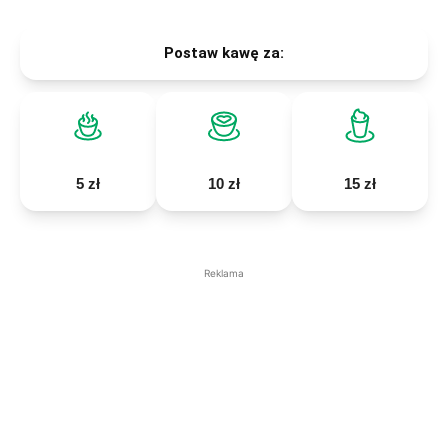
Postaw kawę za:
5 zł
10 zł
15 zł
Reklama