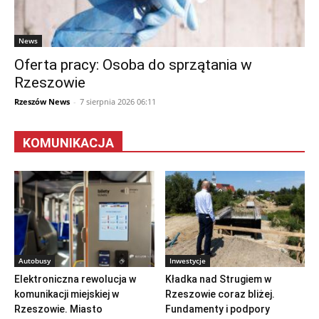
News
Oferta pracy: Osoba do sprzątania w
Rzeszowie
Rzeszów News
-
7 sierpnia 2026 06:11
KOMUNIKACJA
Autobusy
Inwestycje
Elektroniczna rewolucja w
Kładka nad Strugiem w
komunikacji miejskiej w
Rzeszowie coraz bliżej.
Rzeszowie. Miasto
Fundamenty i podpory