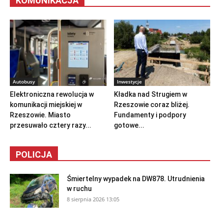
KOMUNIKACJA
Autobusy
Inwestycje
Elektroniczna rewolucja w
Kładka nad Strugiem w
komunikacji miejskiej w
Rzeszowie coraz bliżej.
Rzeszowie. Miasto
Fundamenty i podpory
przesuwało cztery razy...
gotowe...
POLICJA
Śmiertelny wypadek na DW878. Utrudnienia
w ruchu
8 sierpnia 2026 13:05