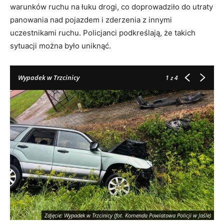
warunków ruchu na łuku drogi, co doprowadziło do utraty
panowania nad pojazdem i zderzenia z innymi
uczestnikami ruchu. Policjanci podkreślają, że takich
sytuacji można było uniknąć.
Wypadek w Trzcinicy
1
z 4
Zdjęcie: Wypadek w Trzcinicy (fot. Komenda Powiatowa Policji w Jaśle)