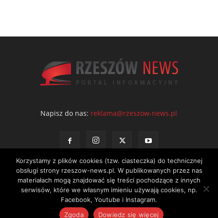
Napisz do nas:
reklama@rzeszow-news.pl
Korzystamy z plików cookies (tzw. ciasteczka) do technicznej
obsługi strony rzeszow-news.pl. W publikowanych przez nas
materiałach mogą znajdować się treści pochodzące z innych
serwisów, które we własnym imieniu używają cookies, np.
Kontakt
Polityka prywatności
Regulamin portalu
Facebook, Youtube i Instagram.
© NEWS Sp. z o.o. - wydawca portalu Rzeszów News. Wszystkie prawa
Zgoda
Dowiedz się więcej
zastrzeżone. Tel.: 601 97 55 30