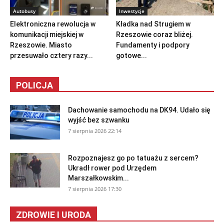
Autobusy
Inwestycje
Elektroniczna rewolucja w
Kładka nad Strugiem w
komunikacji miejskiej w
Rzeszowie coraz bliżej.
Rzeszowie. Miasto
Fundamenty i podpory
przesuwało cztery razy...
gotowe...
POLICJA
Dachowanie samochodu na DK94. Udało się
wyjść bez szwanku
7 sierpnia 2026 22:14
Rozpoznajesz go po tatuażu z sercem?
Ukradł rower pod Urzędem
Marszałkowskim...
7 sierpnia 2026 17:30
ZDROWIE I URODA