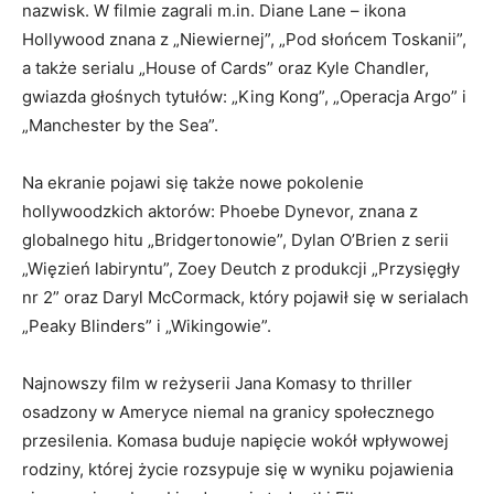
nazwisk. W filmie zagrali m.in. Diane Lane – ikona
Hollywood znana z „Niewiernej”, „Pod słońcem Toskanii”,
a także serialu „House of Cards” oraz Kyle Chandler,
gwiazda głośnych tytułów: „King Kong”, „Operacja Argo” i
„Manchester by the Sea”.
Na ekranie pojawi się także nowe pokolenie
hollywoodzkich aktorów: Phoebe Dynevor, znana z
globalnego hitu „Bridgertonowie”, Dylan O’Brien z serii
„Więzień labiryntu”, Zoey Deutch z produkcji „Przysięgły
nr 2” oraz Daryl McCormack, który pojawił się w serialach
„Peaky Blinders” i „Wikingowie”.
Najnowszy film w reżyserii Jana Komasy to thriller
osadzony w Ameryce niemal na granicy społecznego
przesilenia. Komasa buduje napięcie wokół wpływowej
rodziny, której życie rozsypuje się w wyniku pojawienia