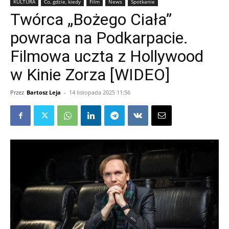
KULTURA
Co, gdzie, kiedy
Film
News
Spotkanie
Twórca „Bożego Ciała”
powraca na Podkarpacie.
Filmowa uczta z Hollywood
w Kinie Zorza [WIDEO]
Przez
Bartosz Leja
-
14 listopada 2025 11:56