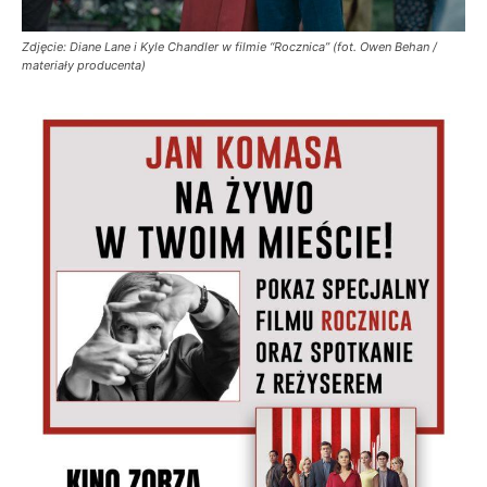
Zdjęcie: Diane Lane i Kyle Chandler w filmie “Rocznica” (fot. Owen Behan /
materiały producenta)