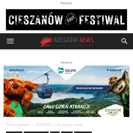
Reklama
Reklama
Strona główna
KULTURA
Co, gdzie, kiedy