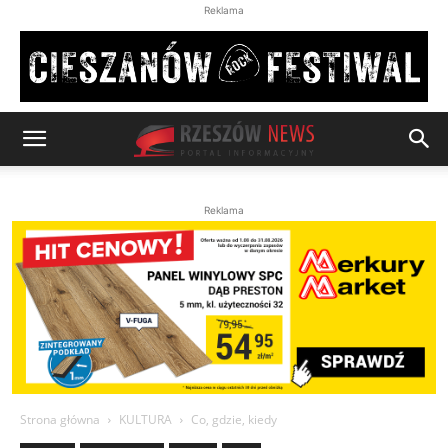
Reklama
Reklama
Strona główna
KULTURA
Co, gdzie, kiedy