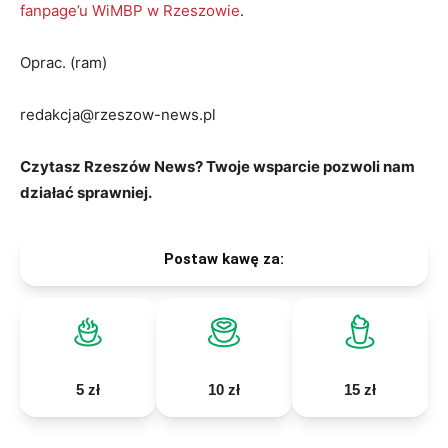
fanpage’u WiMBP w Rzeszowie
.
Oprac. (ram)
redakcja@rzeszow-news.pl
Czytasz Rzeszów News? Twoje wsparcie pozwoli nam
działać sprawniej.
Postaw kawę za:
5 zł
10 zł
15 zł